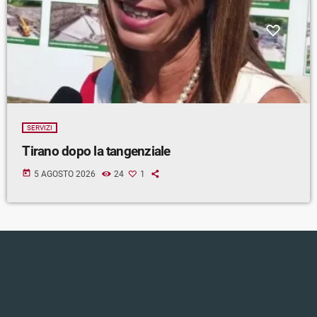
SERVIZI
Tirano dopo la tangenziale
today
5 AGOSTO 2026
24
1