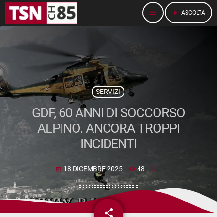
menu
play_arrow
ASCOLTA
SERVIZI
GDF, 60 ANNI DI SOCCORSO
ALPINO. ANCORA TROPPI
INCIDENTI
18 DICEMBRE 2025
48
today
share
email