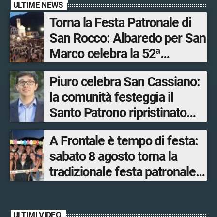
ULTIME NEWS
Torna la Festa Patronale di
San Rocco: Albaredo per San
Marco celebra la 52ª
edizione della sua
Piuro celebra San Cassiano:
manifestazione più sentita
la comunità festeggia il
Santo Patrono ripristinato
dopo quattro secoli
A Frontale è tempo di festa:
sabato 8 agosto torna la
tradizionale festa patronale
di San Lorenzo tra sapori
tipici, torneo di pallavolo e
ULTIMI VIDEO