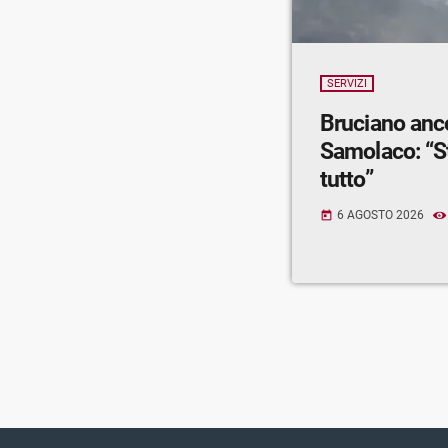
SERVIZI
Bruciano anc
Samolaco: “S
tutto”
6 AGOSTO 2026
today