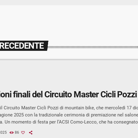
PRECEDENTE
ni finali del Circuito Master Cicli Pozz
 il Circuito Master Cicli Pozzi di mountain bike, che mercoledì 17 d
agione 2025 con la tradizionale cerimonia di premiazione nel salone
ba. Un momento di festa per l’ACSI Como-Lecco, che ha consegnato
a ciclisti e società protagonisti di un’annata intensa e combattuta. 
2025
86
 al GS CSI Morbegno Grande attesa per l’assegnazione del Trofeo i