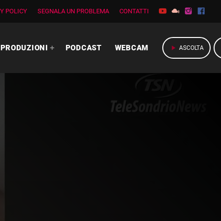
Y POLICY
SEGNALA UN PROBLEMA
CONTATTI
PRODUZIONI
PODCAST
WEBCAM
play_arrow
ASCOLTA