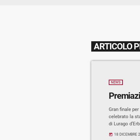
ARTICOLO 
NEWS
Premiazio
Gran finale per
celebrato la st
di Lurago d’Er
riconoscimenti 
18 DICEMBRE 
today
Pietro Molteni