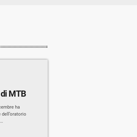
i di MTB
icembre ha
 dell’oratorio
Il Trofeo
n memoria di