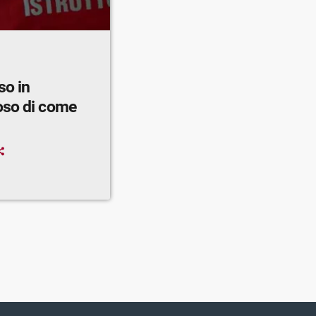
so in
oso di come