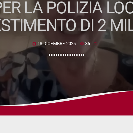
PER LA POLIZIA LO
STIMENTO DI 2 MI
18 DICEMBRE 2025
36
today