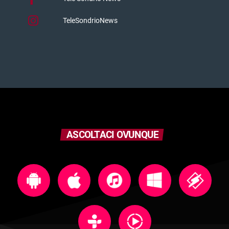
TeleSondrioNews
ASCOLTACI OVUNQUE