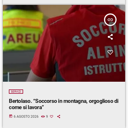
insert_link
SERVIZI
Bertolaso. “Soccorso in montagna, orgoglioso di
come si lavora”
today
6 AGOSTO 2026
9