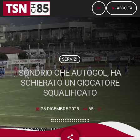
menu
play_arrow
ASCOLTA
SERVIZI
SONDRIO CHE AUTOGOL, HA
SCHIERATO UN GIOCATORE
SQUALIFICATO
23 DICEMBRE 2025
65
today
share
email