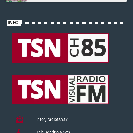
INFO
info@radiotsn.tv
Tele Sondrio News