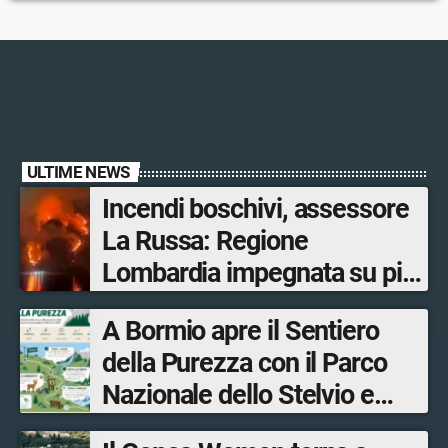
ULTIME NEWS
Incendi boschivi, assessore
La Russa: Regione
Lombardia impegnata su più
fronti, 48 volontari coinvolti
A Bormio apre il Sentiero
tra le province di Lecco,
della Purezza con il Parco
Sondrio, Milano e Como
Nazionale dello Stelvio e
Bormio Tourism