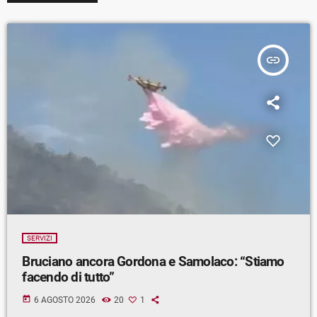
insert_link
SERVIZI
Bruciano ancora Gordona e Samolaco: “Stiamo
facendo di tutto”
today
6 AGOSTO 2026
20
1