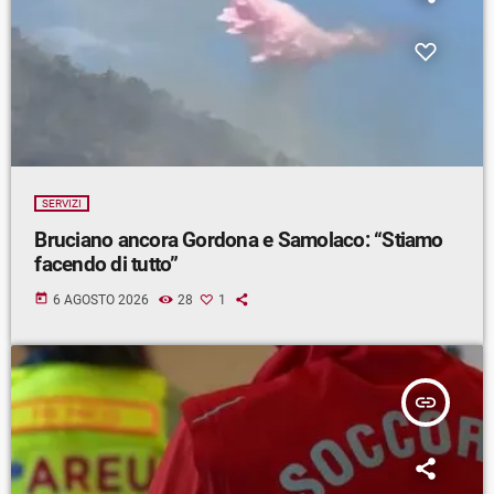
SERVIZI
Bruciano ancora Gordona e Samolaco: “Stiamo
facendo di tutto”
today
6 AGOSTO 2026
28
1
insert_link