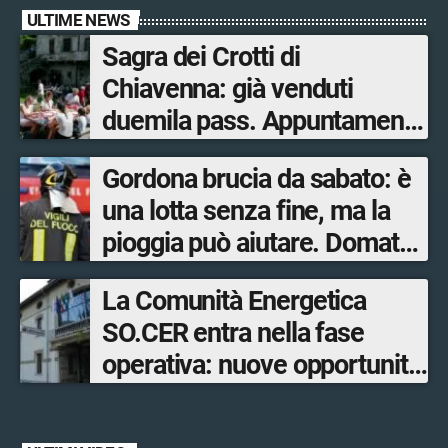
ULTIME NEWS
Sagra dei Crotti di
Chiavenna: già venduti
duemila pass. Appuntamento
il 5-6 e il 12-13 settembre.
Gordona brucia da sabato: è
una lotta senza fine, ma la
pioggia può aiutare. Domato
l’incendio a Novate Mezzola
La Comunità Energetica
SO.CER entra nella fase
operativa: nuove opportunità
per cittadini, imprese e
comuni.