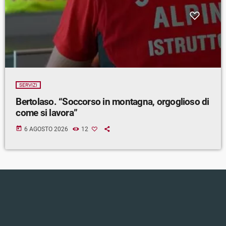
SERVIZI
Bertolaso. “Soccorso in montagna, orgoglioso di
come si lavora”
today
6 AGOSTO 2026
12