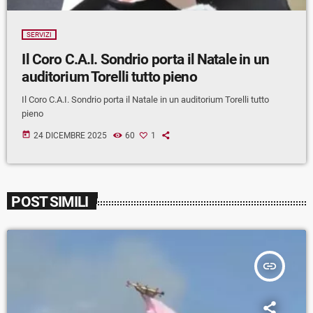
SERVIZI
Il Coro C.A.I. Sondrio porta il Natale in un
auditorium Torelli tutto pieno
Il Coro C.A.I. Sondrio porta il Natale in un auditorium Torelli tutto
pieno
today
24 DICEMBRE 2025
60
1
POST SIMILI
insert_link