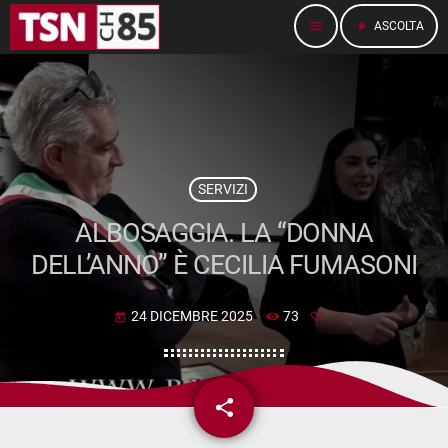
menu
play_arrow
ASCOLTA
SERVIZI
ALBOSAGGIA. LA “DONNA
DELL’ANNO” È CECILIA FUMASONI
24 DICEMBRE 2025
73
today
share
email