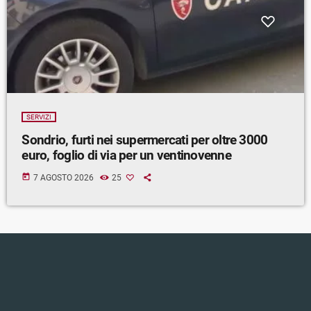
SERVIZI
Sondrio, furti nei supermercati per oltre 3000
euro, foglio di via per un ventinovenne
today
7 AGOSTO 2026
25