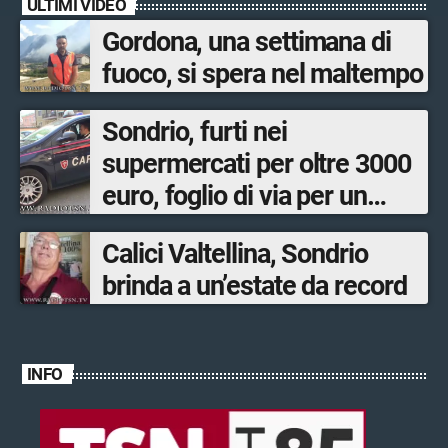
ULTIMI VIDEO
Gordona, una settimana di
fuoco, si spera nel maltempo
Sondrio, furti nei
supermercati per oltre 3000
euro, foglio di via per un
ventinovenne
Calici Valtellina, Sondrio
brinda a un’estate da record
INFO