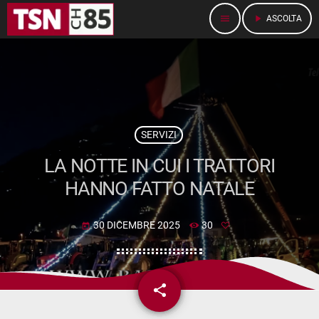
menu
play_arrow
ASCOLTA
SERVIZI
LA NOTTE IN CUI I TRATTORI
HANNO FATTO NATALE
30 DICEMBRE 2025
30
today
share
email