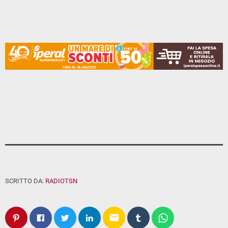
SCRITTO DA:
RADIOTSN
email