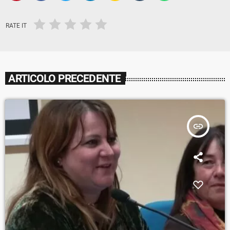
RATE IT
ARTICOLO PRECEDENTE
insert_link