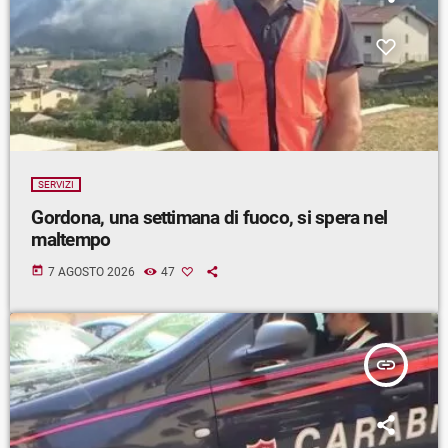
SERVIZI
Gordona, una settimana di fuoco, si spera nel
maltempo
today
7 AGOSTO 2026
47
insert_link