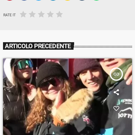
RATE IT
ARTICOLO PRECEDENTE
insert_link