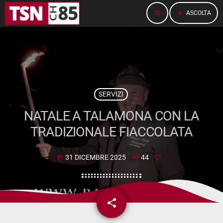
menu
play_arrow
ASCOLTA
SERVIZI
NATALE A TALAMONA CON LA
TRADIZIONALE FIACCOLATA
31 DICEMBRE 2025
44
today
share
email