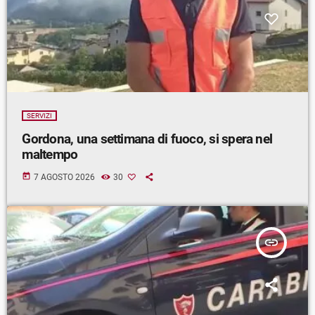
SERVIZI
Gordona, una settimana di fuoco, si spera nel
maltempo
today
7 AGOSTO 2026
30
insert_link