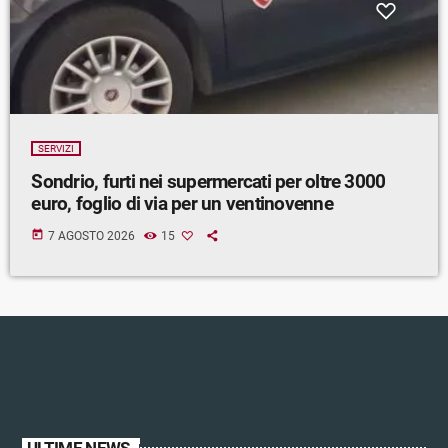
SERVIZI
Sondrio, furti nei supermercati per oltre 3000
euro, foglio di via per un ventinovenne
today
7 AGOSTO 2026
15
ULTIME NEWS