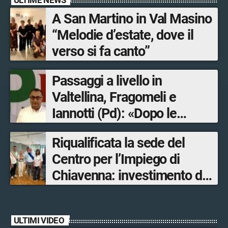
A San Martino in Val Masino
“Melodie d’estate, dove il
verso si fa canto”
Passaggi a livello in
Valtellina, Fragomeli e
Iannotti (Pd): «Dopo le
Olimpiadi solo un terzo delle
Riqualificata la sede del
opere sostitutive sarà
Centro per l’Impiego di
ultimato entro il 2026»
Chiavenna: investimento da
quasi 250mila euro
ULTIMI VIDEO