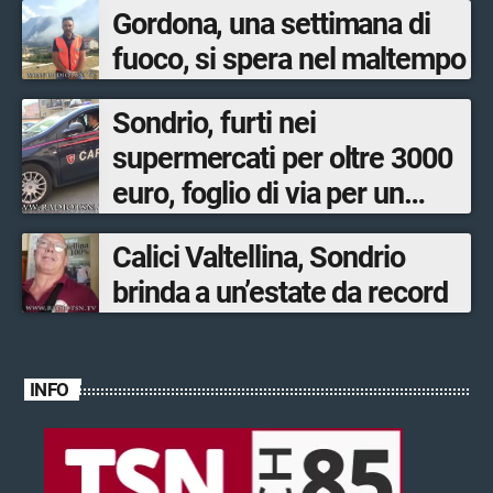
Gordona, una settimana di
fuoco, si spera nel maltempo
Sondrio, furti nei
supermercati per oltre 3000
euro, foglio di via per un
ventinovenne
Calici Valtellina, Sondrio
brinda a un’estate da record
INFO