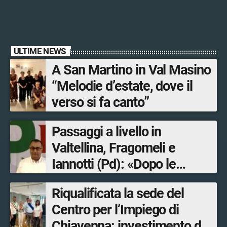
ULTIME NEWS
A San Martino in Val Masino
“Melodie d’estate, dove il
verso si fa canto”
Passaggi a livello in
Valtellina, Fragomeli e
Iannotti (Pd): «Dopo le
Olimpiadi solo un terzo delle
Riqualificata la sede del
opere sostitutive sarà
Centro per l’Impiego di
ultimato entro il 2026»
Chiavenna: investimento da