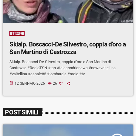
SERVIZI
Skialp. Boscacci-De Silvestro, coppia d’oro a
San Martino di Castrozza
Skialp. Boscacci-De Silvestro, coppia d’oro a San Martino di
Castrozza #RadioTSN #tsn #telesondrionews #newsvaltellina
#valtellina #canale85 #lombardia #radio #tv
today
12 GENNAIO 2026
26
POST SIMILI