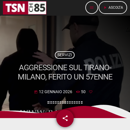
menu
play_arrow
ASCOLTA
SERVIZI
AGGRESSIONE SUL TIRANO-
MILANO, FERITO UN 57ENNE
12 GENNAIO 2026
50
today
share
email