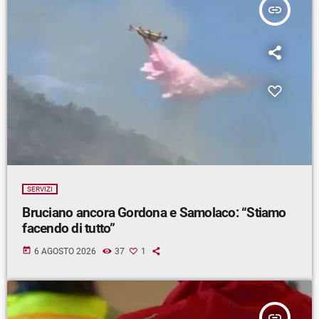
insert_link
SERVIZI
Bruciano ancora Gordona e Samolaco: “Stiamo
facendo di tutto”
today
6 AGOSTO 2026
37
1
insert_link