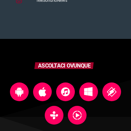
TeleSondrioNews
ASCOLTACI OVUNQUE