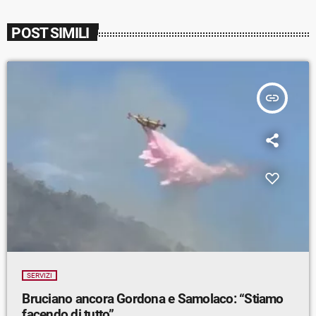
POST SIMILI
insert_link
SERVIZI
Bruciano ancora Gordona e Samolaco: “Stiamo
facendo di tutto”