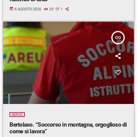
today
6 AGOSTO 2026
29
1
insert_link
SERVIZI
Bertolaso. “Soccorso in montagna, orgoglioso di
come si lavora”