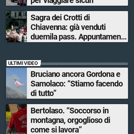
per viaggiare sicuri
Sagra dei Crotti di
Chiavenna: già venduti
duemila pass. Appuntamento
il 5-6 e il 12-13 settembre.
ULTIMI VIDEO
Bruciano ancora Gordona e
Samolaco: “Stiamo facendo
di tutto”
Bertolaso. “Soccorso in
montagna, orgoglioso di
come si lavora”