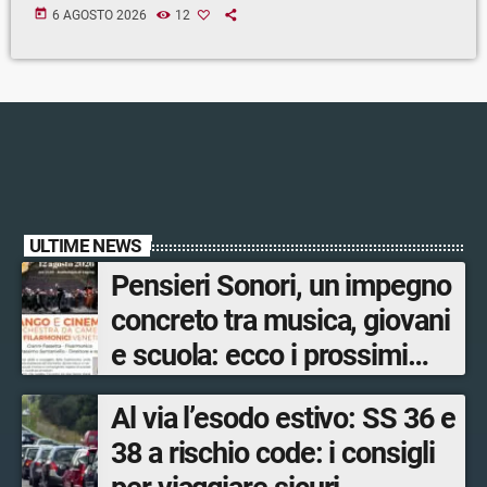
today
6 AGOSTO 2026
12
ULTIME NEWS
Pensieri Sonori, un impegno
concreto tra musica, giovani
e scuola: ecco i prossimi
appuntamenti in Valtellina
Al via l’esodo estivo: SS 36 e
38 a rischio code: i consigli