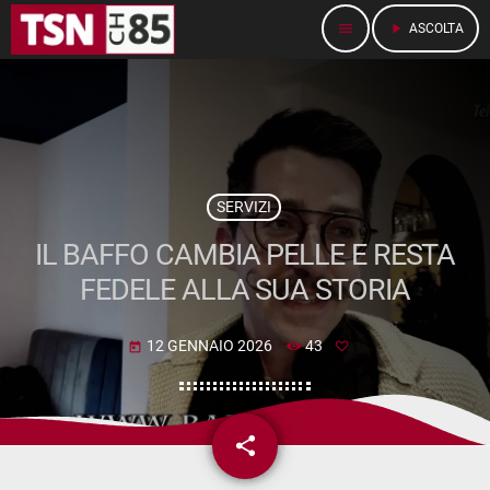
menu
play_arrow
ASCOLTA
SERVIZI
IL BAFFO CAMBIA PELLE E RESTA
FEDELE ALLA SUA STORIA
12 GENNAIO 2026
43
today
share
email