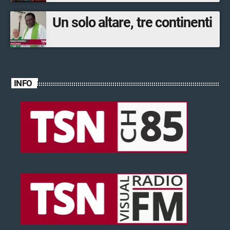
Un solo altare, tre continenti
INFO