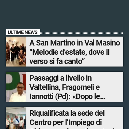
ULTIME NEWS
A San Martino in Val Masino
“Melodie d’estate, dove il
verso si fa canto”
Passaggi a livello in
Valtellina, Fragomeli e
Iannotti (Pd): «Dopo le
Olimpiadi solo un terzo delle
Riqualificata la sede del
opere sostitutive sarà
Centro per l’Impiego di
ultimato entro il 2026»