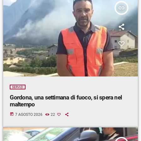
insert_link
SERVIZI
Gordona, una settimana di fuoco, si spera nel
maltempo
today
7 AGOSTO 2026
22