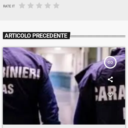
RATE IT
ARTICOLO PRECEDENTE
insert_link