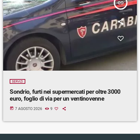
insert_link
SERVIZI
Sondrio, furti nei supermercati per oltre 3000
euro, foglio di via per un ventinovenne
today
7 AGOSTO 2026
9