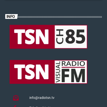
INFO
info@radiotsn.tv