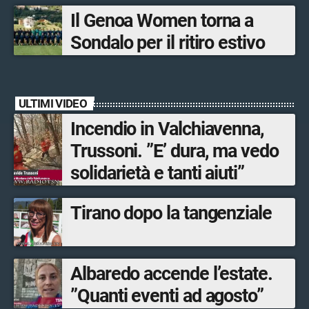
Bormio Tourism
Il Genoa Women torna a
Sondalo per il ritiro estivo
ULTIMI VIDEO
Incendio in Valchiavenna,
Trussoni. ”E’ dura, ma vedo
solidarietà e tanti aiuti”
Tirano dopo la tangenziale
Albaredo accende l’estate.
”Quanti eventi ad agosto”