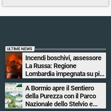
ULTIME NEWS
Incendi boschivi, assessore
La Russa: Regione
Lombardia impegnata su più
fronti, 48 volontari coinvolti
A Bormio apre il Sentiero
tra le province di Lecco,
della Purezza con il Parco
Sondrio, Milano e Como
Nazionale dello Stelvio e