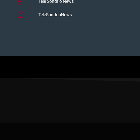
Tele Sondrio News
TeleSondrioNews