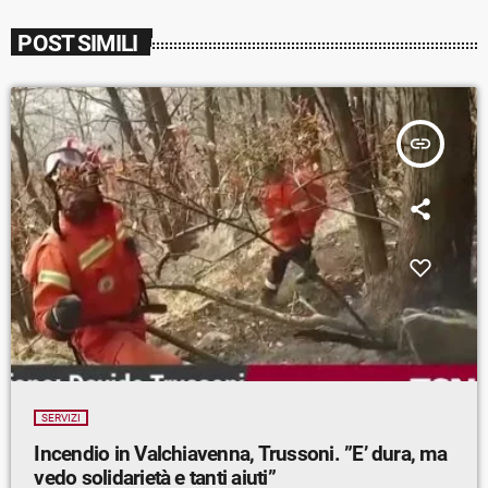
POST SIMILI
insert_link
SERVIZI
Incendio in Valchiavenna, Trussoni. ”E’ dura, ma
vedo solidarietà e tanti aiuti”