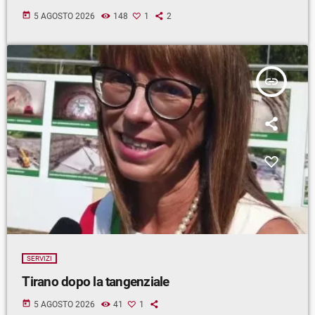
today
5 AGOSTO 2026
148
1
2
insert_link
SERVIZI
Tirano dopo la tangenziale
today
5 AGOSTO 2026
41
1