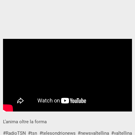
L’anima oltre la forma
#RadioTSN #tsn #telesondrionews #newsvaltellina #valtellina