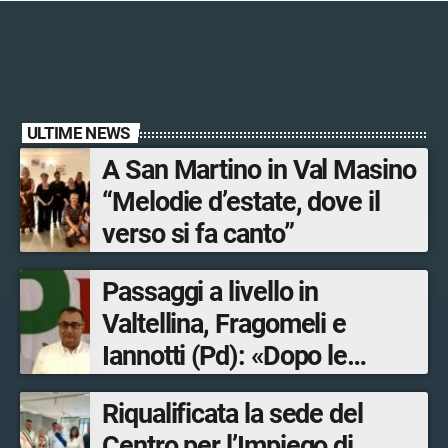
ULTIME NEWS
A San Martino in Val Masino
“Melodie d’estate, dove il
verso si fa canto”
Passaggi a livello in
Valtellina, Fragomeli e
Iannotti (Pd): «Dopo le
Olimpiadi solo un terzo delle
Riqualificata la sede del
opere sostitutive sarà
Centro per l’Impiego di