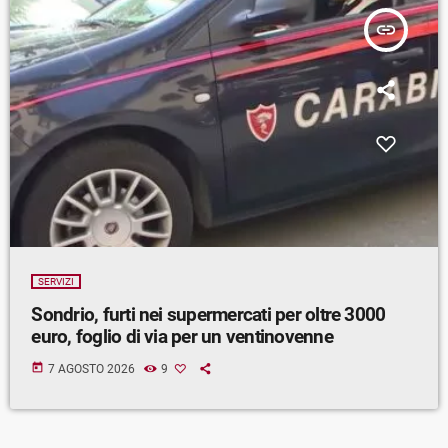
insert_link
SERVIZI
Sondrio, furti nei supermercati per oltre 3000
euro, foglio di via per un ventinovenne
today
7 AGOSTO 2026
9