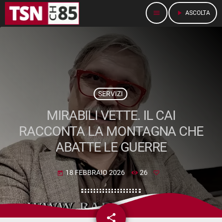
menu
play_arrow
ASCOLTA
SERVIZI
MIRABILI VETTE. IL CAI
RACCONTA LA MONTAGNA CHE
ABATTE LE GUERRE
18 FEBBRAIO 2026
26
today
share
email