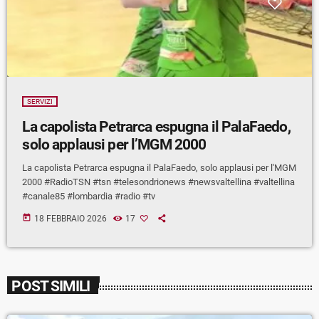
SERVIZI
La capolista Petrarca espugna il PalaFaedo,
solo applausi per l’MGM 2000
La capolista Petrarca espugna il PalaFaedo, solo applausi per l'MGM
2000 #RadioTSN #tsn #telesondrionews #newsvaltellina #valtellina
#canale85 #lombardia #radio #tv
today
18 FEBBRAIO 2026
17
POST SIMILI