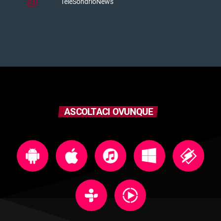
TeleSondrioNews
ASCOLTACI OVUNQUE