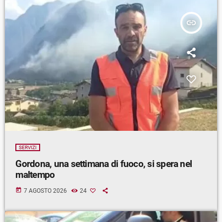
insert_link
SERVIZI
Gordona, una settimana di fuoco, si spera nel
maltempo
today
7 AGOSTO 2026
24