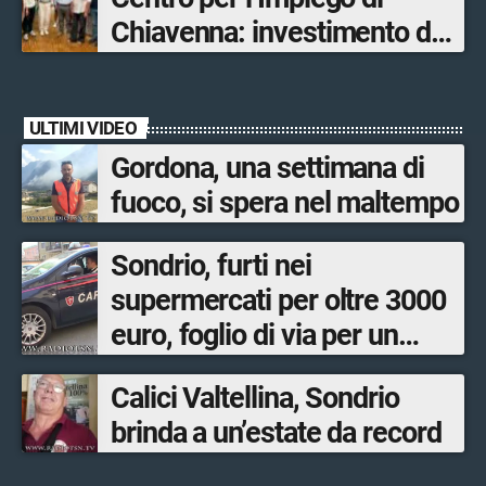
ultimato entro il 2026»
Chiavenna: investimento da
quasi 250mila euro
ULTIMI VIDEO
Gordona, una settimana di
fuoco, si spera nel maltempo
Sondrio, furti nei
supermercati per oltre 3000
euro, foglio di via per un
ventinovenne
Calici Valtellina, Sondrio
brinda a un’estate da record