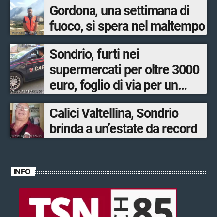
Gordona, una settimana di
fuoco, si spera nel maltempo
Sondrio, furti nei
supermercati per oltre 3000
euro, foglio di via per un
ventinovenne
Calici Valtellina, Sondrio
brinda a un’estate da record
INFO