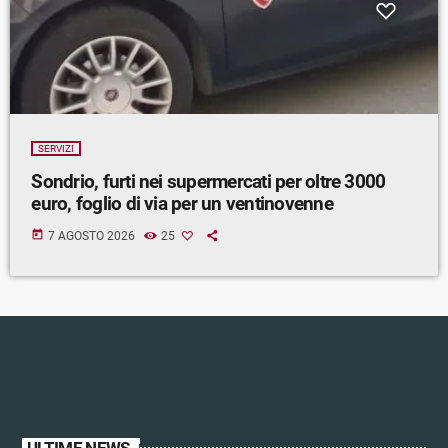
SERVIZI
Sondrio, furti nei supermercati per oltre 3000
euro, foglio di via per un ventinovenne
today
7 AGOSTO 2026
25
ULTIME NEWS