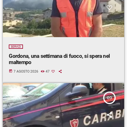
SERVIZI
Gordona, una settimana di fuoco, si spera nel
maltempo
today
7 AGOSTO 2026
47
insert_link