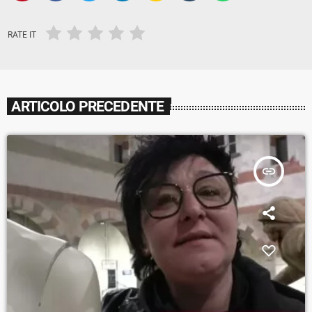
RATE IT
ARTICOLO PRECEDENTE
insert_link