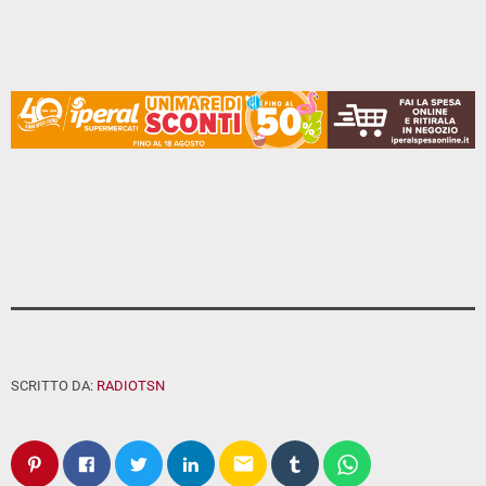
SCRITTO DA:
RADIOTSN
email