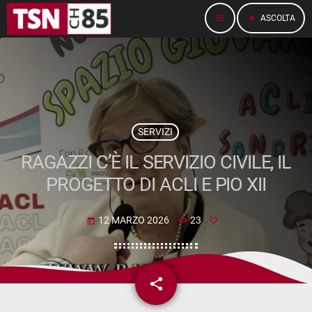
menu
play_arrow
ASCOLTA
SERVIZI
RAGAZZI C’È IL SERVIZIO CIVILE, IL
PROGETTO DI ACLI E PIO XII
12 MARZO 2026
23
today
share
email