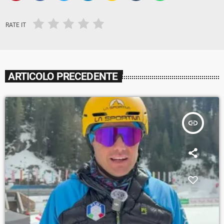
RATE IT
ARTICOLO PRECEDENTE
insert_link