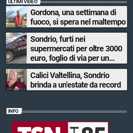
ULTIMI VIDEO
Gordona, una settimana di
fuoco, si spera nel maltempo
Sondrio, furti nei
supermercati per oltre 3000
euro, foglio di via per un
ventinovenne
Calici Valtellina, Sondrio
brinda a un’estate da record
INFO