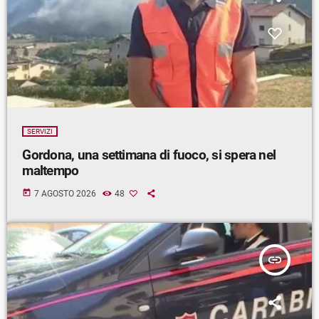
SERVIZI
Gordona, una settimana di fuoco, si spera nel
maltempo
today
7 AGOSTO 2026
48
insert_link