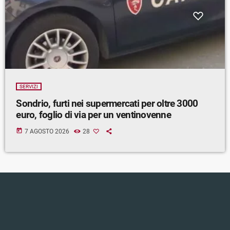
SERVIZI
Sondrio, furti nei supermercati per oltre 3000
euro, foglio di via per un ventinovenne
today
7 AGOSTO 2026
28