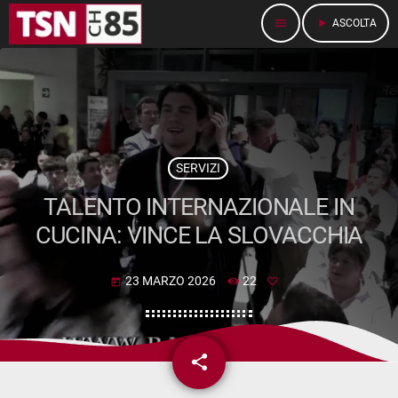
menu
play_arrow
ASCOLTA
SERVIZI
TALENTO INTERNAZIONALE IN
CUCINA: VINCE LA SLOVACCHIA
23 MARZO 2026
22
today
share
email