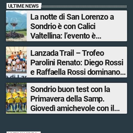
ULTIME NEWS
La notte di San Lorenzo a
Sondrio è con Calici
Valtellina: l’evento è
organizzato dal Consorzio
Lanzada Trail – Trofeo
Tutela Vini di Valtellina
Parolini Renato: Diego Rossi
e Raffaella Rossi dominano
la gara in Valmalenco
Sondrio buon test con la
Primavera della Samp.
Giovedì amichevole con il
Lecco