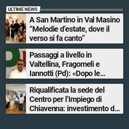
ULTIME NEWS
A San Martino in Val Masino
“Melodie d’estate, dove il
verso si fa canto”
Passaggi a livello in
Valtellina, Fragomeli e
Iannotti (Pd): «Dopo le
Olimpiadi solo un terzo delle
Riqualificata la sede del
opere sostitutive sarà
Centro per l’Impiego di
ultimato entro il 2026»
Chiavenna: investimento da
quasi 250mila euro