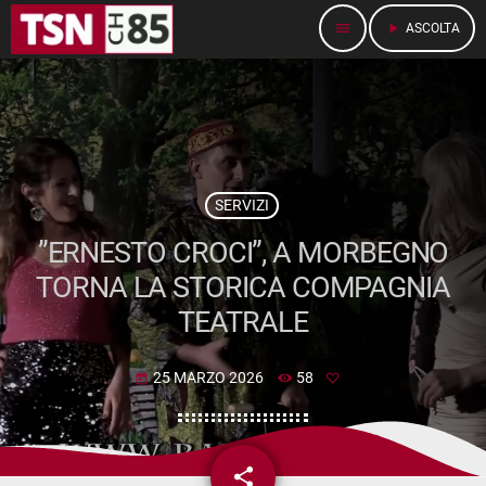
menu
play_arrow
ASCOLTA
SERVIZI
”ERNESTO CROCI”, A MORBEGNO
TORNA LA STORICA COMPAGNIA
TEATRALE
25 MARZO 2026
58
today
share
email