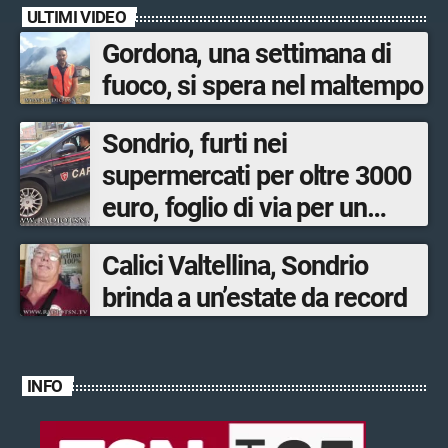
ULTIMI VIDEO
Gordona, una settimana di
fuoco, si spera nel maltempo
Sondrio, furti nei
supermercati per oltre 3000
euro, foglio di via per un
ventinovenne
Calici Valtellina, Sondrio
brinda a un’estate da record
INFO