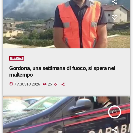
SERVIZI
Gordona, una settimana di fuoco, si spera nel
maltempo
today
7 AGOSTO 2026
25
insert_link