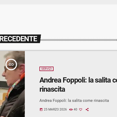
PRECEDENTE
insert_link
SERVIZI
Andrea Foppoli: la salita
rinascita
Andrea Foppoli: la salita come rinascita
25 MARZO 2026
40
today