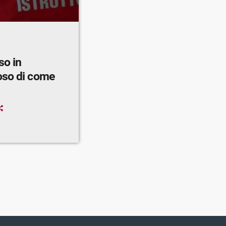
so in
oso di come