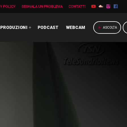
Y POLICY
SEGNALA UN PROBLEMA
CONTATTI
PRODUZIONI
PODCAST
WEBCAM
play_arrow
ASCOLTA