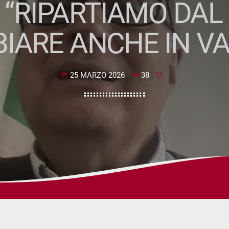
D. “RIPARTIAMO DA
IARE ANCHE IN VA
25 MARZO 2026
38
today