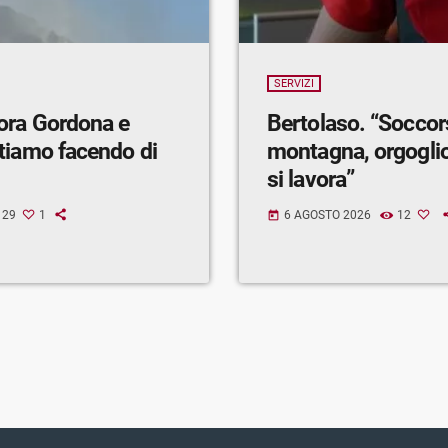
SERVIZI
ora Gordona e
Bertolaso. “Soccor
tiamo facendo di
montagna, orgogli
si lavora”
29
1
6 AGOSTO 2026
12
today