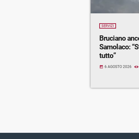
SERVIZI
Bruciano anc
Samolaco: “S
tutto”
6 AGOSTO 2026
today