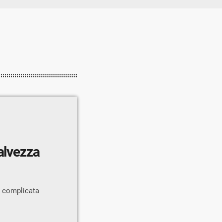
alvezza
ù complicata