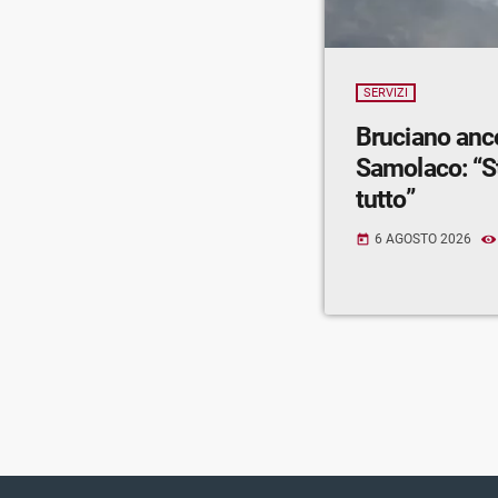
SERVIZI
Bruciano anc
Samolaco: “S
tutto”
6 AGOSTO 2026
today