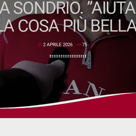
A SONDRIO. ”AIUTAR
LA COSA PIÙ BELLA
2 APRILE 2026
75
today