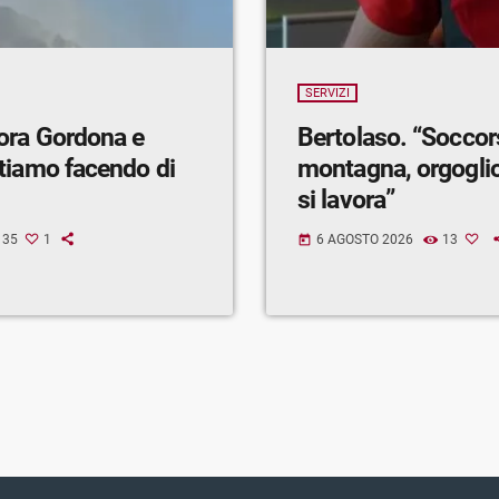
SERVIZI
ora Gordona e
Bertolaso. “Soccor
tiamo facendo di
montagna, orgogli
si lavora”
35
1
6 AGOSTO 2026
13
today