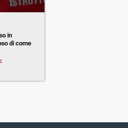
so in
oso di come