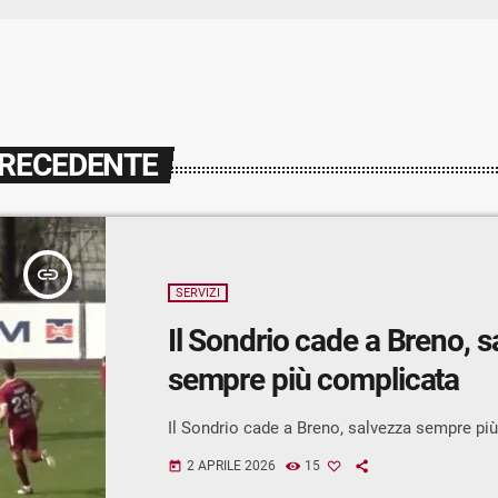
PRECEDENTE
insert_link
SERVIZI
Il Sondrio cade a Breno, s
sempre più complicata
Il Sondrio cade a Breno, salvezza sempre pi
2 APRILE 2026
15
today