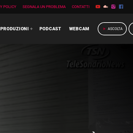
Y POLICY
SEGNALA UN PROBLEMA
CONTATTI
PRODUZIONI
PODCAST
WEBCAM
play_arrow
ASCOLTA