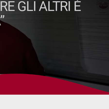
E GLI ALTRI È
”