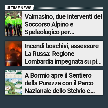
ULTIME NEWS
Valmasino, due interventi del
Soccorso Alpino e
Speleologico per
escursionisti in difficoltà
Incendi boschivi, assessore
La Russa: Regione
Lombardia impegnata su più
fronti, 48 volontari coinvolti
A Bormio apre il Sentiero
tra le province di Lecco,
della Purezza con il Parco
Sondrio, Milano e Como
Nazionale dello Stelvio e
Bormio Tourism