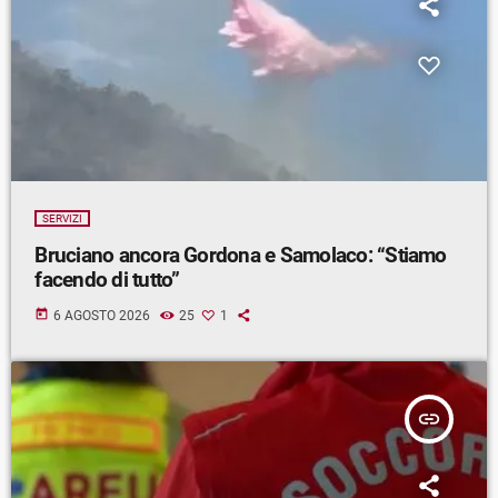
SERVIZI
Bruciano ancora Gordona e Samolaco: “Stiamo
facendo di tutto”
today
6 AGOSTO 2026
25
1
insert_link