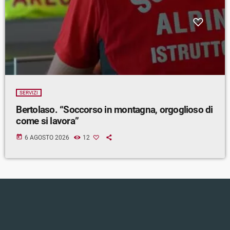
SERVIZI
Bertolaso. “Soccorso in montagna, orgoglioso di
come si lavora”
today
6 AGOSTO 2026
12