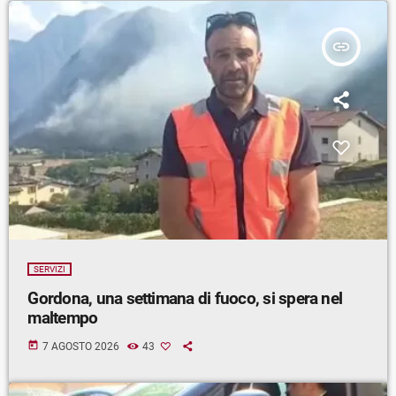
insert_link
SERVIZI
Gordona, una settimana di fuoco, si spera nel
maltempo
today
7 AGOSTO 2026
43