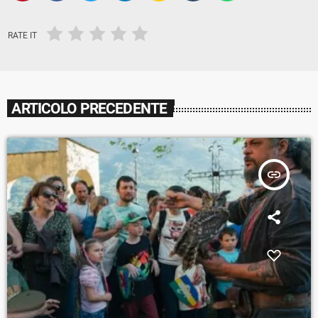
RATE IT
ARTICOLO PRECEDENTE
insert_link