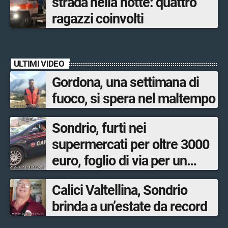
strada nella notte: quattro
ragazzi coinvolti
ULTIMI VIDEO
Gordona, una settimana di
fuoco, si spera nel maltempo
Sondrio, furti nei
supermercati per oltre 3000
euro, foglio di via per un
ventinovenne
Calici Valtellina, Sondrio
brinda a un’estate da record