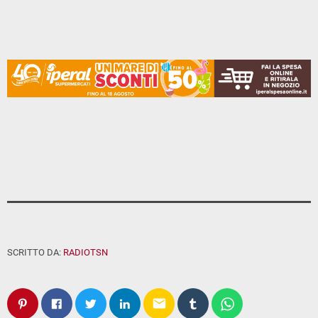
SCRITTO DA:
RADIOTSN
email