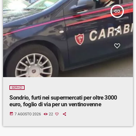
insert_link
SERVIZI
Sondrio, furti nei supermercati per oltre 3000
euro, foglio di via per un ventinovenne
today
7 AGOSTO 2026
22