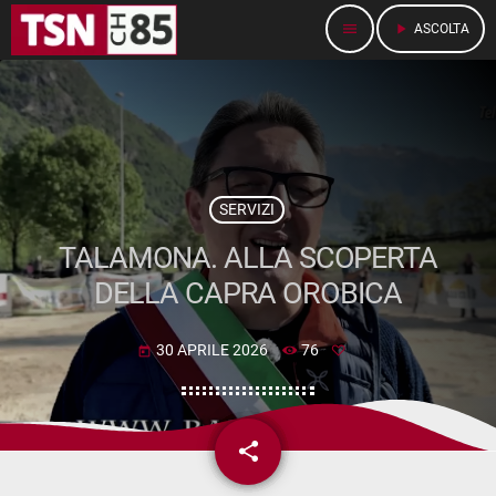
menu
play_arrow
ASCOLTA
SERVIZI
TALAMONA. ALLA SCOPERTA
DELLA CAPRA OROBICA
30 APRILE 2026
76
today
share
email