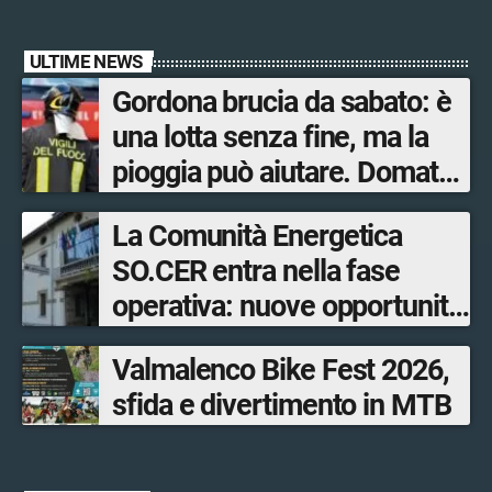
ULTIME NEWS
Gordona brucia da sabato: è
una lotta senza fine, ma la
pioggia può aiutare. Domato
l’incendio a Novate Mezzola
La Comunità Energetica
SO.CER entra nella fase
operativa: nuove opportunità
per cittadini, imprese e
Valmalenco Bike Fest 2026,
comuni.
sfida e divertimento in MTB