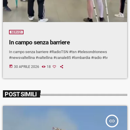
SERVIZI
In campo senza barriere
In campo senza barriere #RadioTSN #tsn #telesondrionews
#newsvaltellina #valtellina #canale85 #lombardia #radio #tv
today
30 APRILE 2026
18
POST SIMILI
insert_link