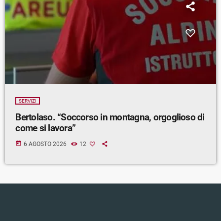
SERVIZI
Bertolaso. “Soccorso in montagna, orgoglioso di
come si lavora”
today
6 AGOSTO 2026
12