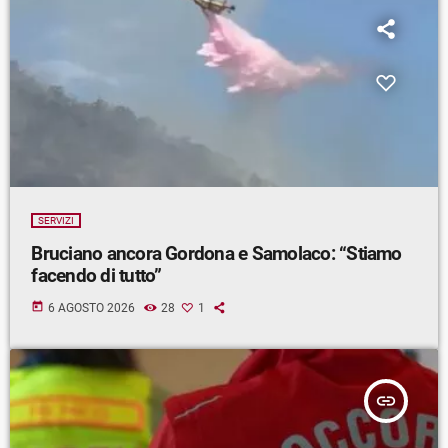
SERVIZI
Bruciano ancora Gordona e Samolaco: “Stiamo
facendo di tutto”
today
6 AGOSTO 2026
28
1
insert_link