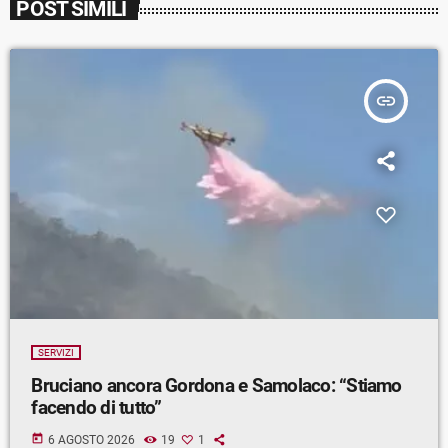
POST SIMILI
insert_link
SERVIZI
Bruciano ancora Gordona e Samolaco: “Stiamo
facendo di tutto”
today
6 AGOSTO 2026
19
1