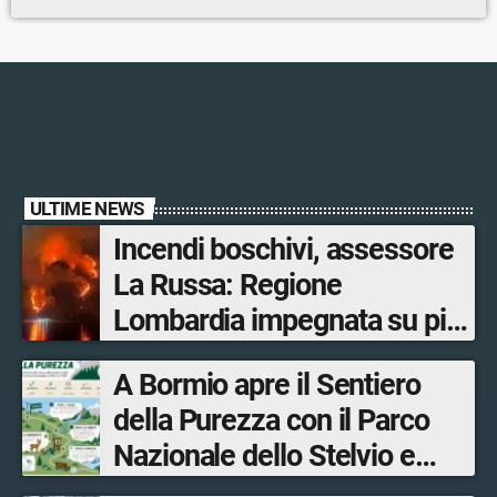
ULTIME NEWS
Incendi boschivi, assessore
La Russa: Regione
Lombardia impegnata su più
fronti, 48 volontari coinvolti
A Bormio apre il Sentiero
tra le province di Lecco,
della Purezza con il Parco
Sondrio, Milano e Como
Nazionale dello Stelvio e
Bormio Tourism