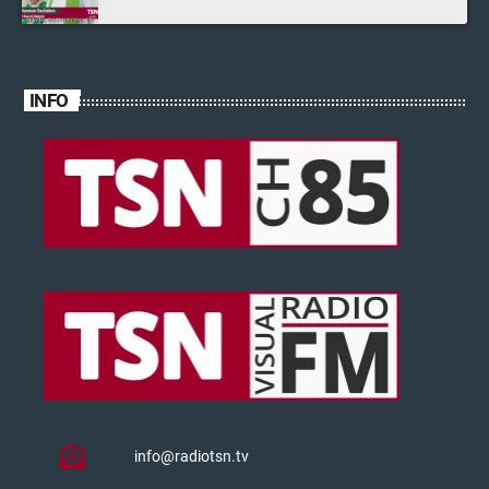
INFO
info@radiotsn.tv