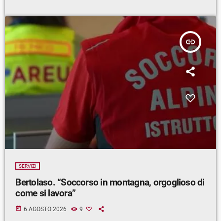
insert_link
SERVIZI
Bertolaso. “Soccorso in montagna, orgoglioso di
come si lavora”
today
6 AGOSTO 2026
9