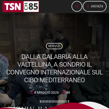
menu
play_arrow
ASCOLTA
SERVIZI
DALLA CALABRIA ALLA
VALTELLINA, A SONDRIO IL
CONVEGNO INTERNAZIONALE SUL
CIBO MEDITERRANEO
8 MAGGIO 2026
48
today