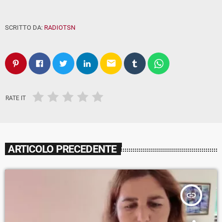
SCRITTO DA:
RADIOTSN
email
RATE IT
ARTICOLO PRECEDENTE
insert_link