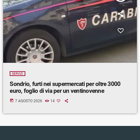
SERVIZI
Sondrio, furti nei supermercati per oltre 3000
euro, foglio di via per un ventinovenne
today
7 AGOSTO 2026
14