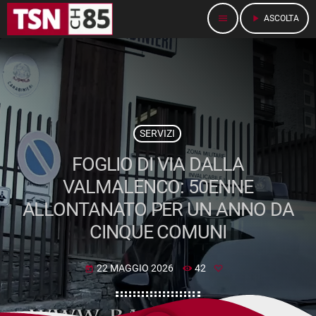
menu
play_arrow
ASCOLTA
SERVIZI
FOGLIO DI VIA DALLA
VALMALENCO: 50ENNE
ALLONTANATO PER UN ANNO DA
CINQUE COMUNI
22 MAGGIO 2026
42
today