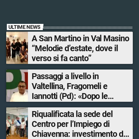
ULTIME NEWS
A San Martino in Val Masino
“Melodie d’estate, dove il
verso si fa canto”
Passaggi a livello in
Valtellina, Fragomeli e
Iannotti (Pd): «Dopo le
Olimpiadi solo un terzo delle
Riqualificata la sede del
opere sostitutive sarà
Centro per l’Impiego di
ultimato entro il 2026»
Chiavenna: investimento da