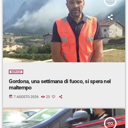
insert_link
SERVIZI
Gordona, una settimana di fuoco, si spera nel
maltempo
today
7 AGOSTO 2026
25
insert_link