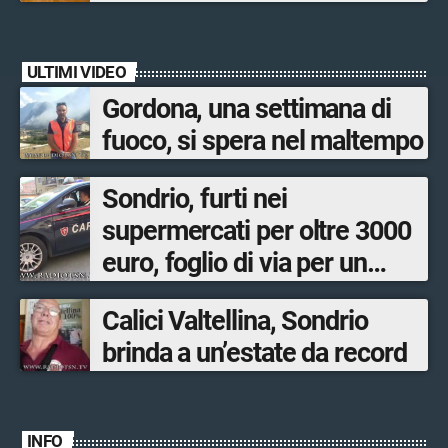
quasi 250mila euro
ULTIMI VIDEO
Gordona, una settimana di
fuoco, si spera nel maltempo
Sondrio, furti nei
supermercati per oltre 3000
euro, foglio di via per un
ventinovenne
Calici Valtellina, Sondrio
brinda a un’estate da record
INFO