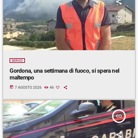
SERVIZI
Gordona, una settimana di fuoco, si spera nel
maltempo
today
7 AGOSTO 2026
46
insert_link