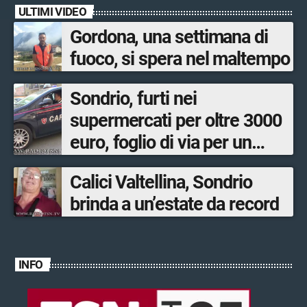
ULTIMI VIDEO
Gordona, una settimana di
fuoco, si spera nel maltempo
Sondrio, furti nei
supermercati per oltre 3000
euro, foglio di via per un
ventinovenne
Calici Valtellina, Sondrio
brinda a un’estate da record
INFO