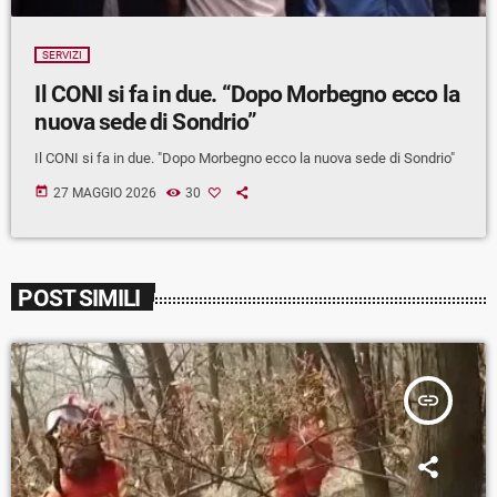
SERVIZI
Il CONI si fa in due. “Dopo Morbegno ecco la
nuova sede di Sondrio”
Il CONI si fa in due. "Dopo Morbegno ecco la nuova sede di Sondrio"
today
27 MAGGIO 2026
30
POST SIMILI
insert_link