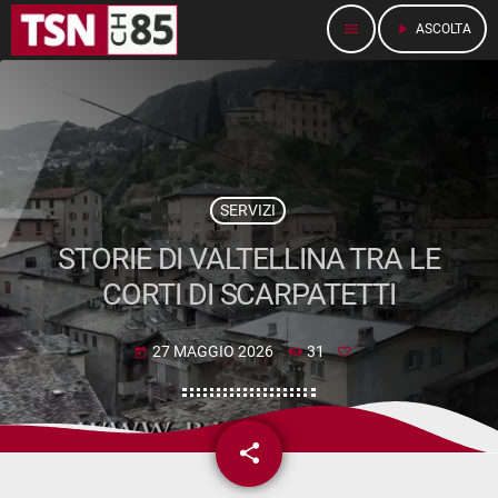
menu
play_arrow
ASCOLTA
SERVIZI
STORIE DI VALTELLINA TRA LE
CORTI DI SCARPATETTI
27 MAGGIO 2026
31
today
share
email