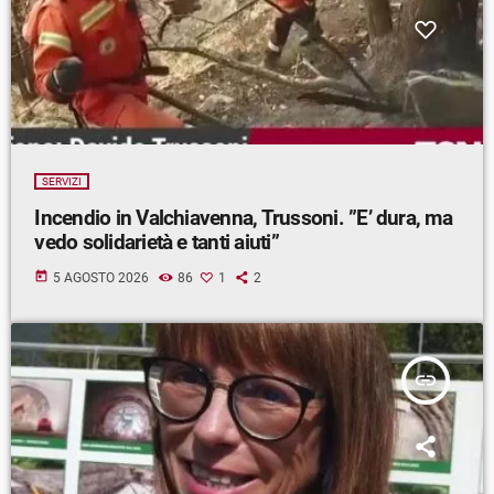
SERVIZI
Incendio in Valchiavenna, Trussoni. ”E’ dura, ma
vedo solidarietà e tanti aiuti”
today
5 AGOSTO 2026
86
1
2
insert_link