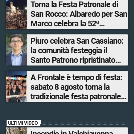
Torna la Festa Patronale di
San Rocco: Albaredo per San
Marco celebra la 52ª
edizione della sua
Piuro celebra San Cassiano:
manifestazione più sentita
la comunità festeggia il
Santo Patrono ripristinato
dopo quattro secoli
A Frontale è tempo di festa:
sabato 8 agosto torna la
tradizionale festa patronale
di San Lorenzo tra sapori
tipici, torneo di pallavolo e
ULTIMI VIDEO
musica dal vivo
Incendio in Valchiavenna,