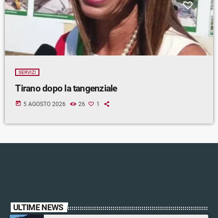
SERVIZI
Tirano dopo la tangenziale
today
5 AGOSTO 2026
26
1
ULTIME NEWS