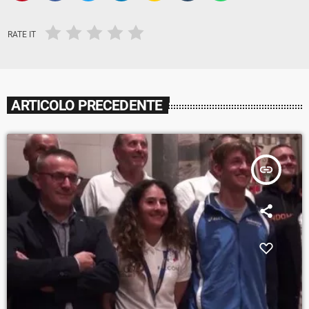
RATE IT
ARTICOLO PRECEDENTE
insert_link