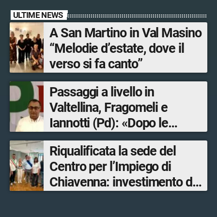
ULTIME NEWS
A San Martino in Val Masino
“Melodie d’estate, dove il
verso si fa canto”
Passaggi a livello in
Valtellina, Fragomeli e
Iannotti (Pd): «Dopo le
Olimpiadi solo un terzo delle
Riqualificata la sede del
opere sostitutive sarà
Centro per l’Impiego di
ultimato entro il 2026»
Chiavenna: investimento da
quasi 250mila euro