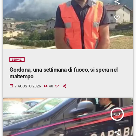
SERVIZI
Gordona, una settimana di fuoco, si spera nel
maltempo
today
7 AGOSTO 2026
40
insert_link