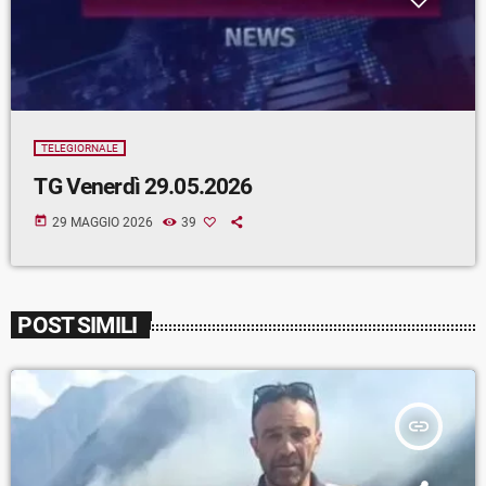
TELEGIORNALE
TG Venerdì 29.05.2026
today
29 MAGGIO 2026
39
POST SIMILI
insert_link