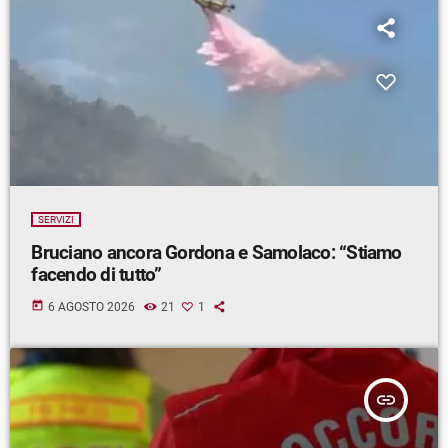
SERVIZI
Bruciano ancora Gordona e Samolaco: “Stiamo
facendo di tutto”
today
6 AGOSTO 2026
21
1
insert_link