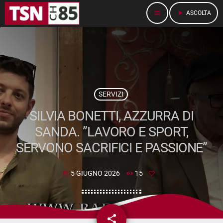
menu
play_arrow
ASCOLTA
SERVIZI
SILVIA BONETTI, AZZURRA DI
SANDA. ”LAVORO E SPORT,
SERVONO SACRIFICI E PASSIONE”
5 GIUGNO 2026
15
today
share
email