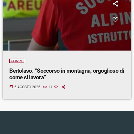
SERVIZI
Bertolaso. “Soccorso in montagna, orgoglioso di
come si lavora”
today
6 AGOSTO 2026
11