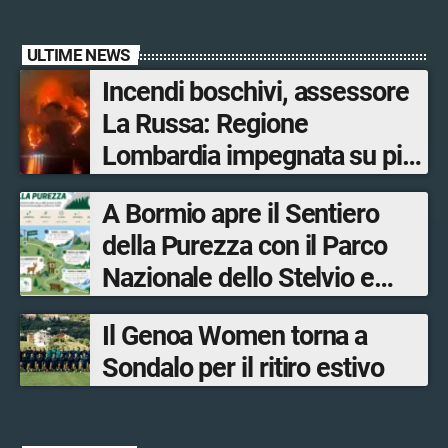
ULTIME NEWS
Incendi boschivi, assessore
La Russa: Regione
Lombardia impegnata su più
fronti, 48 volontari coinvolti
A Bormio apre il Sentiero
tra le province di Lecco,
della Purezza con il Parco
Sondrio, Milano e Como
Nazionale dello Stelvio e
Bormio Tourism
Il Genoa Women torna a
Sondalo per il ritiro estivo