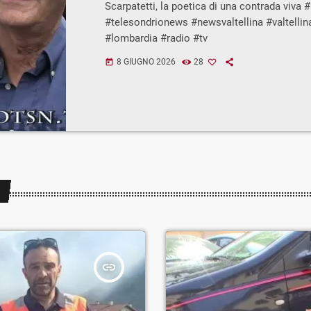
Scarpatetti, la poetica di una contrada viva
#telesondrionews #newsvaltellina #valtelli
#lombardia #radio #tv
8 GIUGNO 2026
28
today
insert_link