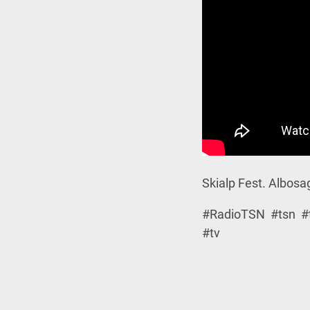
Skialp Fest. Albosag
#RadioTSN #tsn #t
#tv