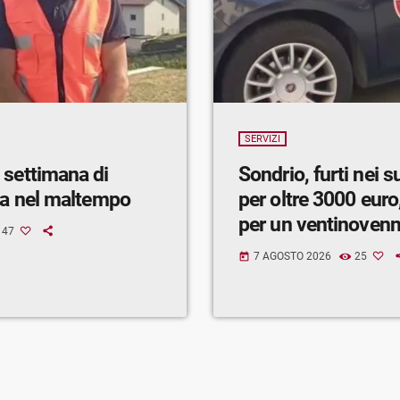
SERVIZI
 settimana di
Sondrio, furti nei 
ra nel maltempo
per oltre 3000 euro,
per un ventinoven
47
7 AGOSTO 2026
25
today