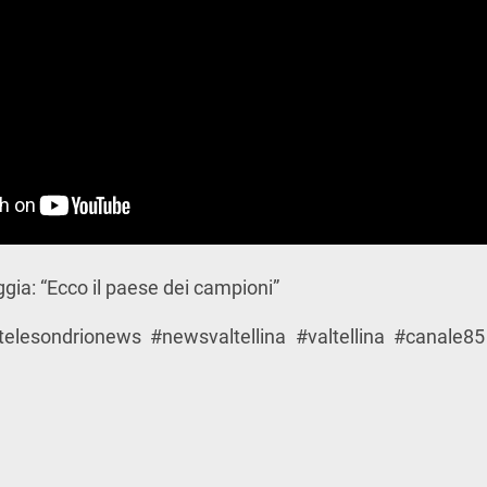
gia: “Ecco il paese dei campioni”
elesondrionews #newsvaltellina #valtellina #canale85