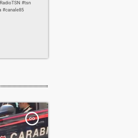
 #RadioTSN #tsn
na #canale85
insert_link