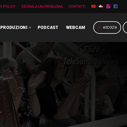
Y POLICY
SEGNALA UN PROBLEMA
CONTATTI
PRODUZIONI
PODCAST
WEBCAM
play_arrow
ASCOLTA