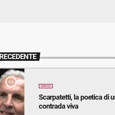
PRECEDENTE
insert_link
SERVIZI
Scarpatetti, la poetica di 
contrada viva