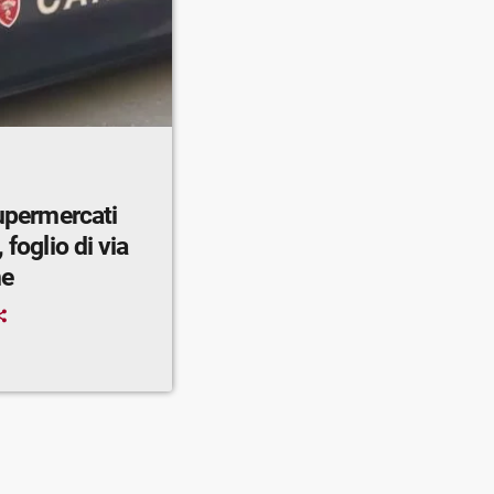
supermercati
 foglio di via
ne