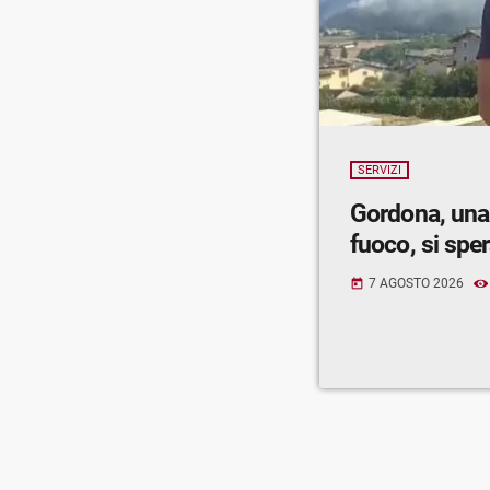
SERVIZI
Gordona, una
fuoco, si spe
7 AGOSTO 2026
today