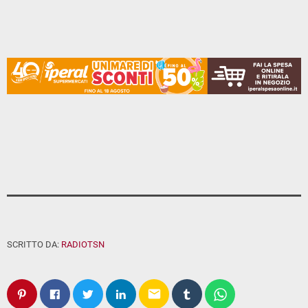
SCRITTO DA:
RADIOTSN
email