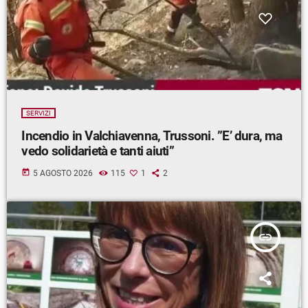
SERVIZI
Incendio in Valchiavenna, Trussoni. ”E’ dura, ma
vedo solidarietà e tanti aiuti”
today
5 AGOSTO 2026
115
1
2
insert_link