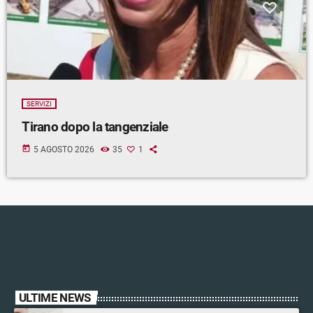
SERVIZI
Tirano dopo la tangenziale
today
5 AGOSTO 2026
35
1
ULTIME NEWS