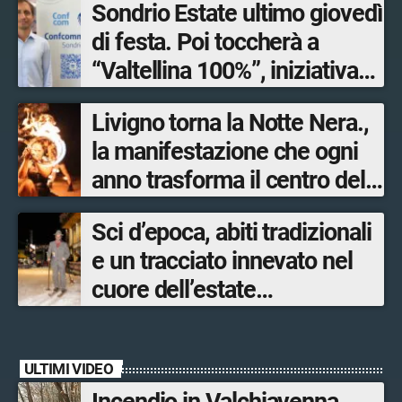
Sondrio Estate ultimo giovedì
di festa. Poi toccherà a
“Valtellina 100%”, iniziativa
ideata e organizzata
Livigno torna la Notte Nera.,
dall’Associazione
la manifestazione che ogni
mandamentale di
anno trasforma il centro del
Confcommercio Sondrio in
paese in un palcoscenico a
collaborazione con Sondrio
Sci d’epoca, abiti tradizionali
cielo aperto
Shopping.
e un tracciato innevato nel
cuore dell’estate
accompagnano Livigno verso
la nuova stagione invernale
ULTIMI VIDEO
Incendio in Valchiavenna,