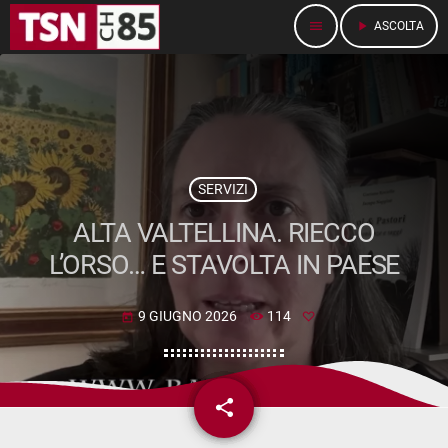
menu
play_arrow
ASCOLTA
SERVIZI
ALTA VALTELLINA. RIECCO
L’ORSO… E STAVOLTA IN PAESE
9 GIUGNO 2026
114
today
share
email