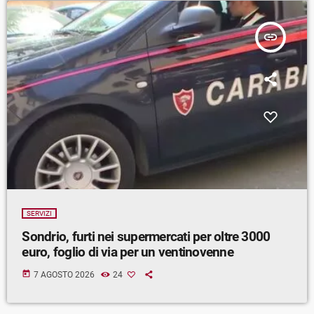
insert_link
SERVIZI
Sondrio, furti nei supermercati per oltre 3000
euro, foglio di via per un ventinovenne
today
7 AGOSTO 2026
24