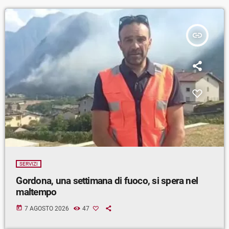
insert_link
SERVIZI
Gordona, una settimana di fuoco, si spera nel
maltempo
today
7 AGOSTO 2026
47