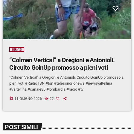
SERVIZI
“Colmen Vertical” a Oregioni e Antonioli.
Circuito GoinUp promosso a pieni voti
"Colmen Vertical" a Oregioni e Antonioli. Circuito GoinUp promosso a
pieni voti #RadioTSN #tsn #telesondrionews #newsvaltellina
#valtellina #canale85 #lombardia #radio #tv
today
11 GIUGNO 2026
22
POST SIMILI