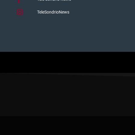
TeleSondrioNews