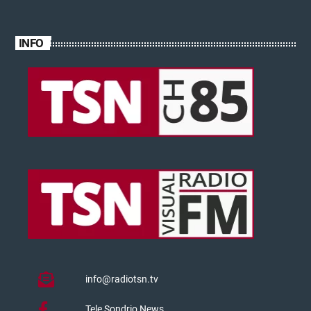
INFO
info@radiotsn.tv
Tele Sondrio News