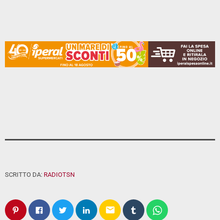
SCRITTO DA:
RADIOTSN
email