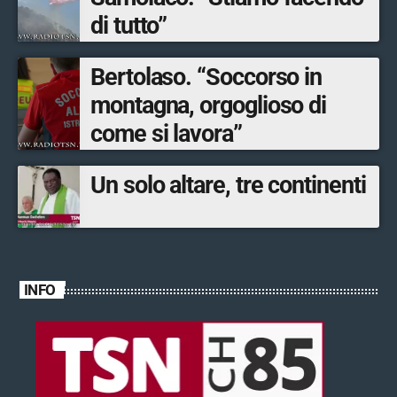
di tutto”
Bertolaso. “Soccorso in
montagna, orgoglioso di
come si lavora”
Un solo altare, tre continenti
INFO