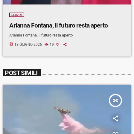
SERVIZI
Arianna Fontana, il futuro resta aperto
Arianna Fontana, il futuro resta aperto
today
18 GIUGNO 2026
19
POST SIMILI
insert_link