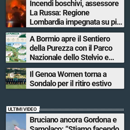
Incendi boschivi, assessore
La Russa: Regione
Lombardia impegnata su più
fronti, 48 volontari coinvolti
A Bormio apre il Sentiero
tra le province di Lecco,
della Purezza con il Parco
Sondrio, Milano e Como
Nazionale dello Stelvio e
Bormio Tourism
Il Genoa Women torna a
Sondalo per il ritiro estivo
ULTIMI VIDEO
Bruciano ancora Gordona e
Samolaco: “Stiamo facendo