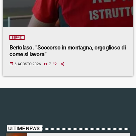
SERVIZI
Bertolaso. “Soccorso in montagna, orgoglioso di
come si lavora”
today
6 AGOSTO 2026
7
ULTIME NEWS