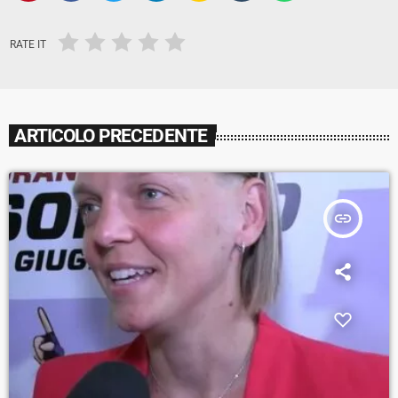
RATE IT
ARTICOLO PRECEDENTE
insert_link