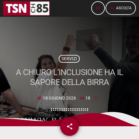
menu
play_arrow
ASCOLTA
SERVIZI
A CHIURO L’INCLUSIONE HA IL
SAPORE DELLA BIRRA
18 GIUGNO 2026
18
today
share
email