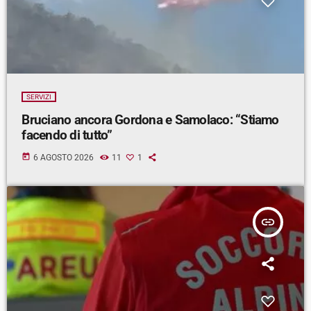
SERVIZI
Bruciano ancora Gordona e Samolaco: “Stiamo
facendo di tutto”
today
6 AGOSTO 2026
11
1
insert_link