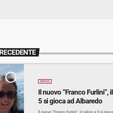
PRECEDENTE
insert_link
SERVIZI
Il nuovo ”Franco Furlini”, i
5 si gioca ad Albaredo
Il nuovo ''Franco Furlini'', il calcio a 5 si gi