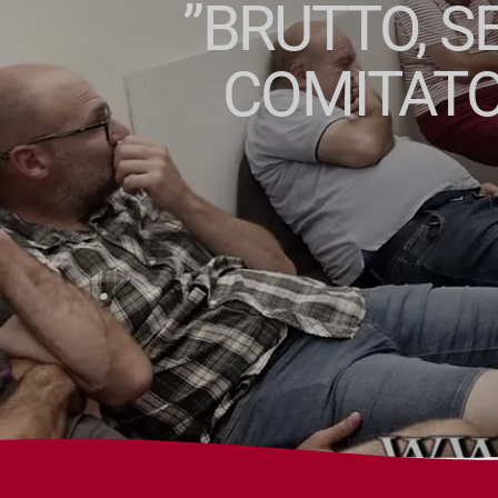
”BRUTTO, S
COMITATO