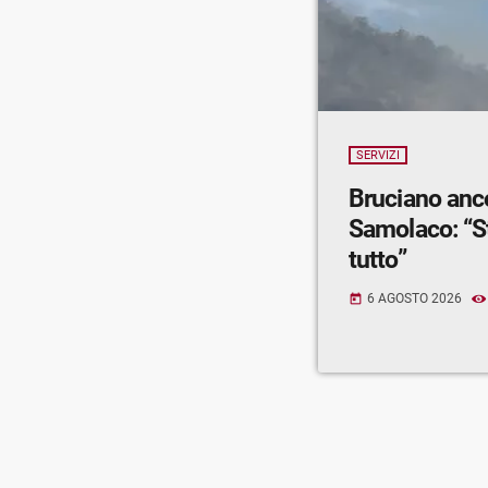
SERVIZI
Bruciano anc
Samolaco: “S
tutto”
6 AGOSTO 2026
today