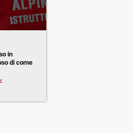
so in
oso di come