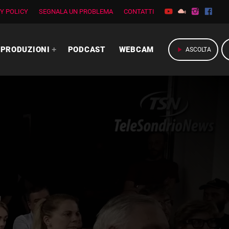
Y POLICY
SEGNALA UN PROBLEMA
CONTATTI
PRODUZIONI
PODCAST
WEBCAM
play_arrow
ASCOLTA