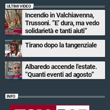
tipici, torneo di pallavolo e
ULTIMI VIDEO
musica dal vivo
Incendio in Valchiavenna,
Trussoni. ”E’ dura, ma vedo
solidarietà e tanti aiuti”
Tirano dopo la tangenziale
Albaredo accende l’estate.
”Quanti eventi ad agosto”
INFO