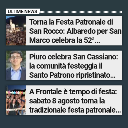
ULTIME NEWS
Torna la Festa Patronale di
San Rocco: Albaredo per San
Marco celebra la 52ª
edizione della sua
Piuro celebra San Cassiano:
manifestazione più sentita
la comunità festeggia il
Santo Patrono ripristinato
dopo quattro secoli
A Frontale è tempo di festa:
sabato 8 agosto torna la
tradizionale festa patronale
di San Lorenzo tra sapori