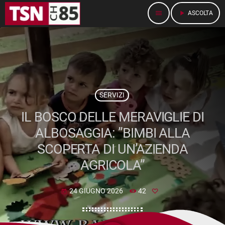
menu
play_arrow
ASCOLTA
SERVIZI
IL BOSCO DELLE MERAVIGLIE DI
ALBOSAGGIA: ”BIMBI ALLA
SCOPERTA DI UN’AZIENDA
AGRICOLA”
24 GIUGNO 2026
42
today