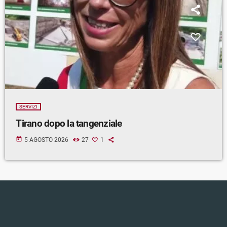
SERVIZI
Tirano dopo la tangenziale
today
5 AGOSTO 2026
27
1