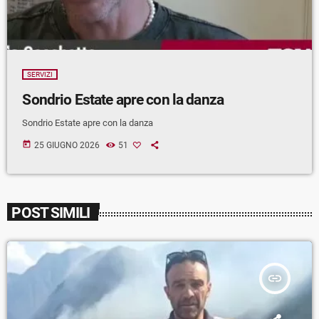
SERVIZI
Sondrio Estate apre con la danza
Sondrio Estate apre con la danza
today
25 GIUGNO 2026
51
POST SIMILI
insert_link