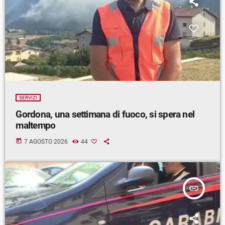
SERVIZI
Gordona, una settimana di fuoco, si spera nel
maltempo
today
7 AGOSTO 2026
44
insert_link