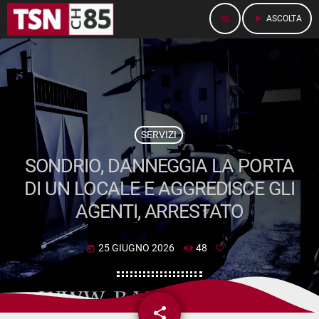
menu
play_arrow
ASCOLTA
SERVIZI
SONDRIO, DANNEGGIA LA PORTA
DI UN LOCALE E AGGREDISCE GLI
AGENTI, ARRESTATO
25 GIUGNO 2026
48
today
share
email