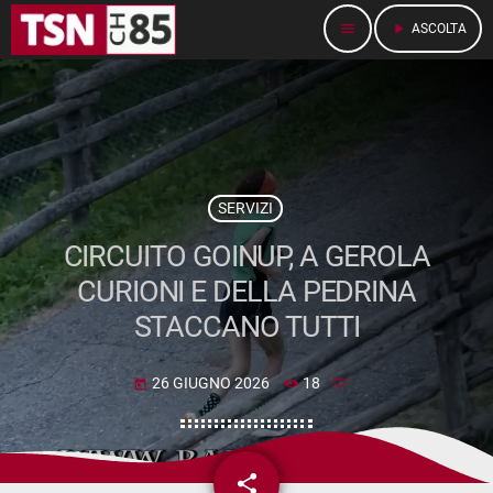
menu
play_arrow
ASCOLTA
SERVIZI
CIRCUITO GOINUP, A GEROLA
CURIONI E DELLA PEDRINA
STACCANO TUTTI
26 GIUGNO 2026
18
today
share
email