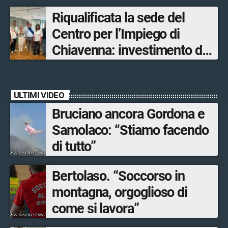
Olimpiadi solo un terzo delle
Riqualificata la sede del
opere sostitutive sarà
Centro per l’Impiego di
ultimato entro il 2026»
Chiavenna: investimento da
quasi 250mila euro
ULTIMI VIDEO
Bruciano ancora Gordona e
Samolaco: “Stiamo facendo
di tutto”
Bertolaso. “Soccorso in
montagna, orgoglioso di
come si lavora”