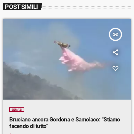
POST SIMILI
insert_link
SERVIZI
Bruciano ancora Gordona e Samolaco: “Stiamo
facendo di tutto”