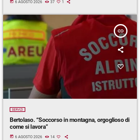
today
6 AGOSTO 2026
37
1
insert_link
SERVIZI
Bertolaso. “Soccorso in montagna, orgoglioso di
come si lavora”
today
6 AGOSTO 2026
14