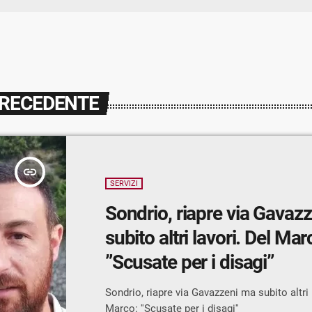
PRECEDENTE
insert_link
SERVIZI
Sondrio, riapre via Gavaz
subito altri lavori. Del Mar
”Scusate per i disagi”
Sondrio, riapre via Gavazzeni ma subito altri 
Marco: ''Scusate per i disagi''