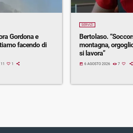
SERVIZI
ora Gordona e
Bertolaso. “Soccor
tiamo facendo di
montagna, orgogli
si lavora”
11
1
6 AGOSTO 2026
7
today