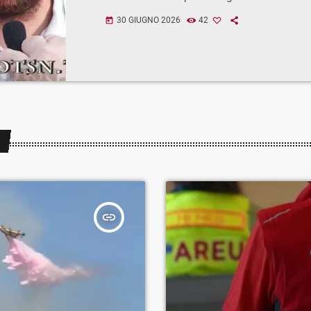
30 GIUGNO 2026
42
today
insert_link