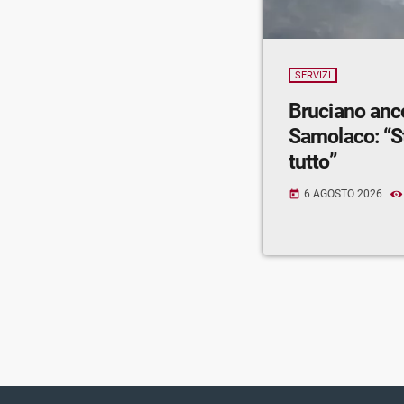
SERVIZI
Bruciano anc
Samolaco: “S
tutto”
6 AGOSTO 2026
today