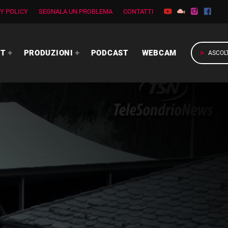
Y POLICY
SEGNALA UN PROBLEMA
CONTATTI
RT
PRODUZIONI
PODCAST
WEBCAM
play_arrow
ASCOL