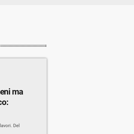
zeni ma
co:
lavori. Del