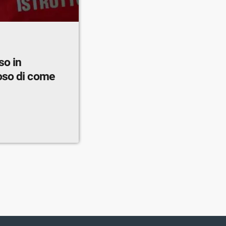
so in
oso di come