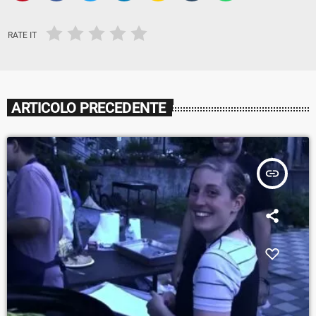
RATE IT
ARTICOLO PRECEDENTE
insert_link