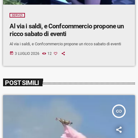
SERVIZI
Al via i saldi, e Confcommercio propone un
ricco sabato di eventi
Al via i saldi, e Confcommercio propone un ricco sabato di eventi
today
3 LUGLIO 2026
12
POST SIMILI
insert_link