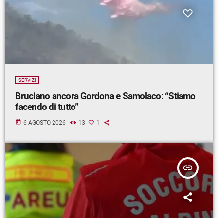
SERVIZI
Bruciano ancora Gordona e Samolaco: “Stiamo
facendo di tutto”
today
6 AGOSTO 2026
13
1
insert_link