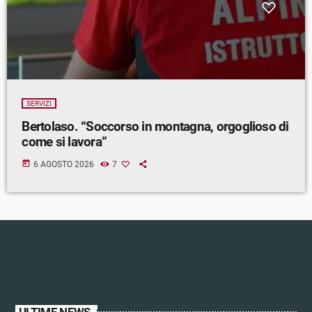
SERVIZI
Bertolaso. “Soccorso in montagna, orgoglioso di
come si lavora”
today
6 AGOSTO 2026
7
ULTIME NEWS