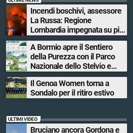
Incendi boschivi, assessore
La Russa: Regione
Lombardia impegnata su più
fronti, 48 volontari coinvolti
A Bormio apre il Sentiero
tra le province di Lecco,
della Purezza con il Parco
Sondrio, Milano e Como
Nazionale dello Stelvio e
Bormio Tourism
Il Genoa Women torna a
Sondalo per il ritiro estivo
ULTIMI VIDEO
Bruciano ancora Gordona e