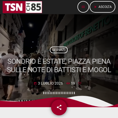
menu
play_arrow
ASCOLTA
SERVIZI
SONDRIO È ESTATE, PIAZZA PIENA
SULLE NOTE DI BATTISTI E MOGOL
3 LUGLIO 2026
19
today
share
email