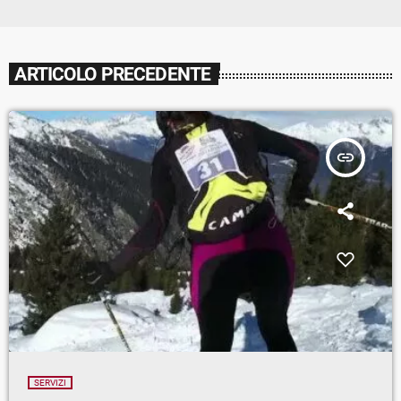
ARTICOLO PRECEDENTE
insert_link
SERVIZI