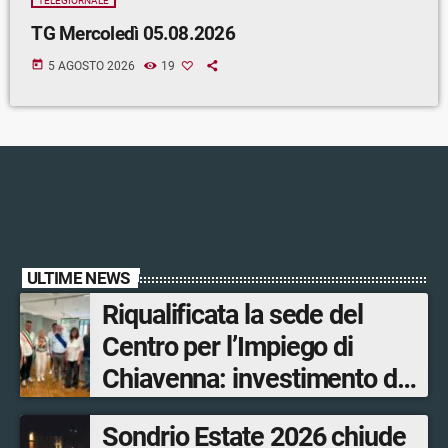
TELEGIORNALE
TG Mercoledì 05.08.2026
today
5 AGOSTO 2026
19
ULTIME NEWS
Riqualificata la sede del
Centro per l’Impiego di
Chiavenna: investimento da
quasi 250mila euro
Sondrio Estate 2026 chiude