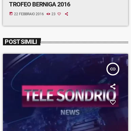
TROFEO BERNIGA 2016
today
22 FEBBRAIO 2016
23
POST SIMILI
insert_link