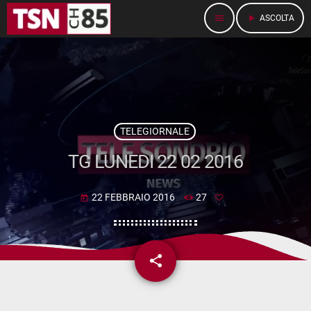
menu
play_arrow
ASCOLTA
TELEGIORNALE
TG LUNEDI 22 02 2016
22 FEBBRAIO 2016
27
today
share
email