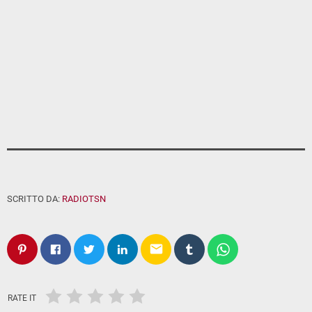
SCRITTO DA:
RADIOTSN
email
RATE IT