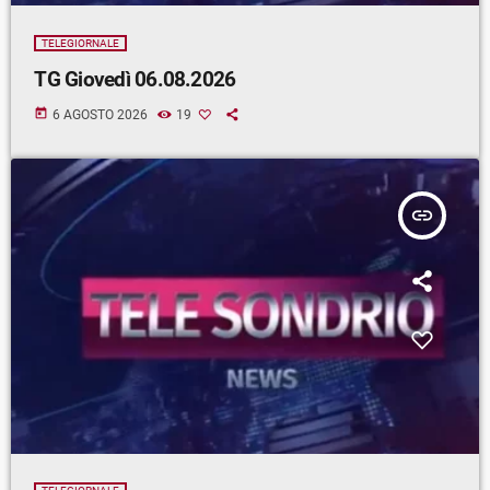
TELEGIORNALE
TG Giovedì 06.08.2026
today
6 AGOSTO 2026
19
insert_link