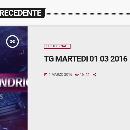
PRECEDENTE
insert_link
TELEGIORNALE
TG MARTEDI 01 03 2016
1 MARZO 2016
16
today