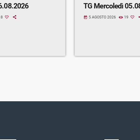
6.08.2026
TG Mercoledì 05.0
8
5 AGOSTO 2026
19
today