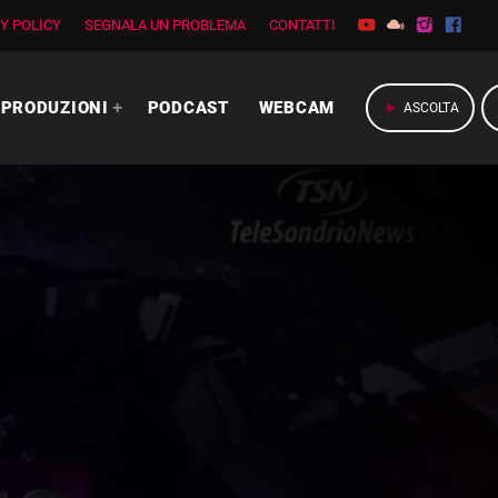
Y POLICY
SEGNALA UN PROBLEMA
CONTATTI
PRODUZIONI
PODCAST
WEBCAM
play_arrow
ASCOLTA