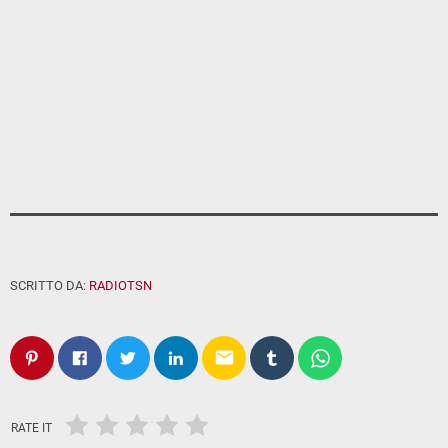
SCRITTO DA:
RADIOTSN
email
RATE IT