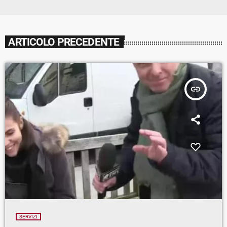
ARTICOLO PRECEDENTE
insert_link
SERVIZI