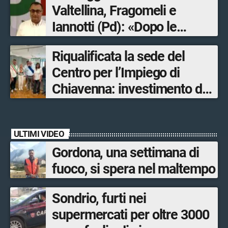
Valtellina, Fragomeli e
Iannotti (Pd): «Dopo le
Olimpiadi solo un terzo delle
Riqualificata la sede del
opere sostitutive sarà
Centro per l’Impiego di
ultimato entro il 2026»
Chiavenna: investimento da
quasi 250mila euro
ULTIMI VIDEO
Gordona, una settimana di
fuoco, si spera nel maltempo
Sondrio, furti nei
supermercati per oltre 3000