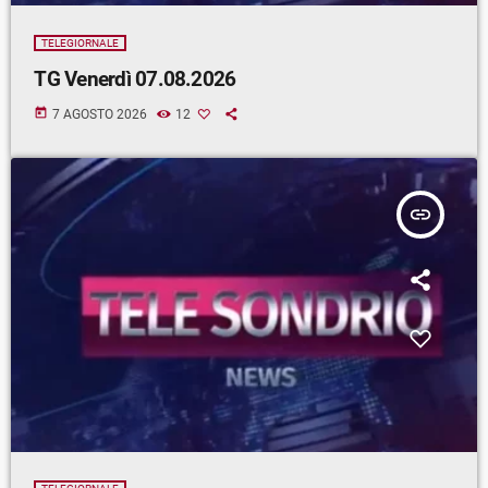
TELEGIORNALE
TG Venerdì 07.08.2026
today
7 AGOSTO 2026
12
insert_link