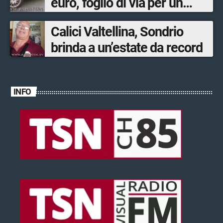
euro, foglio di via per un
ventinovenne
Calici Valtellina, Sondrio
brinda a un’estate da record
INFO