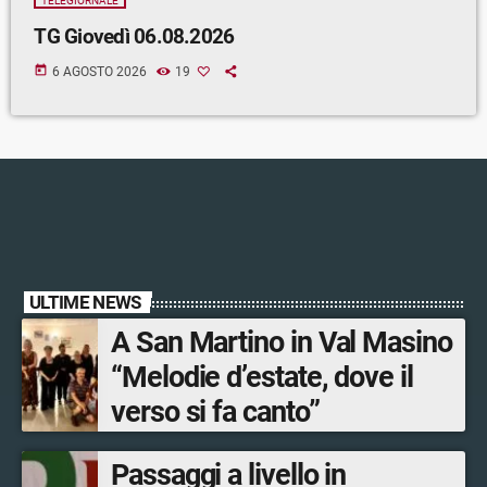
TELEGIORNALE
TG Giovedì 06.08.2026
today
6 AGOSTO 2026
19
ULTIME NEWS
A San Martino in Val Masino
“Melodie d’estate, dove il
verso si fa canto”
Passaggi a livello in