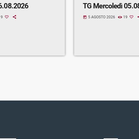
6.08.2026
TG Mercoledì 05.0
9
5 AGOSTO 2026
19
today