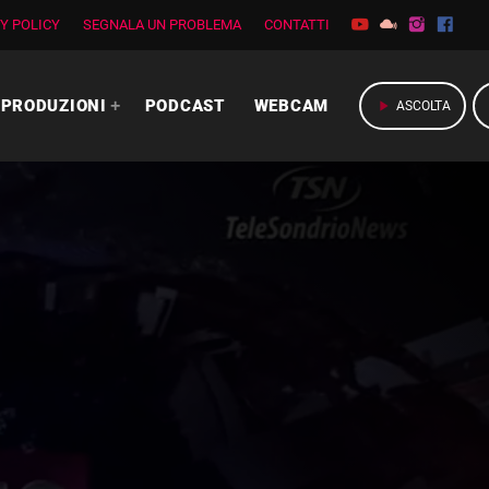
Y POLICY
SEGNALA UN PROBLEMA
CONTATTI
PRODUZIONI
PODCAST
WEBCAM
play_arrow
ASCOLTA