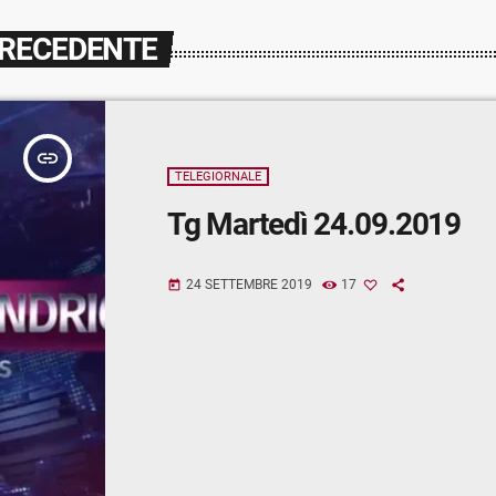
PRECEDENTE
insert_link
TELEGIORNALE
Tg Martedì 24.09.2019
24 SETTEMBRE 2019
17
today