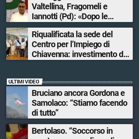
Valtellina, Fragomeli e
Iannotti (Pd): «Dopo le
Olimpiadi solo un terzo delle
Riqualificata la sede del
opere sostitutive sarà
Centro per l’Impiego di
ultimato entro il 2026»
Chiavenna: investimento da
quasi 250mila euro
ULTIMI VIDEO
Bruciano ancora Gordona e
Samolaco: “Stiamo facendo
di tutto”
Bertolaso. “Soccorso in