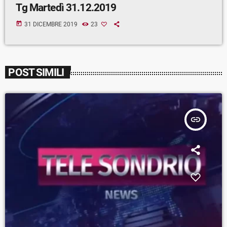
Tg Martedì 31.12.2019
today
31 DICEMBRE 2019
23
POST SIMILI
insert_link