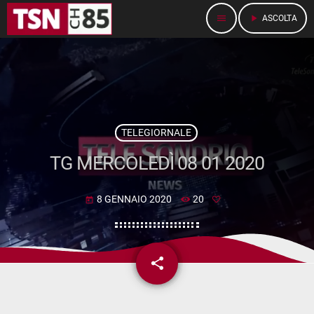
menu
play_arrow
ASCOLTA
TELEGIORNALE
TG MERCOLEDÌ 08 01 2020
8 GENNAIO 2020
20
today
share
email