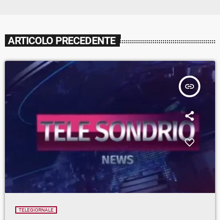
ARTICOLO PRECEDENTE
insert_link
TELEGIORNALE