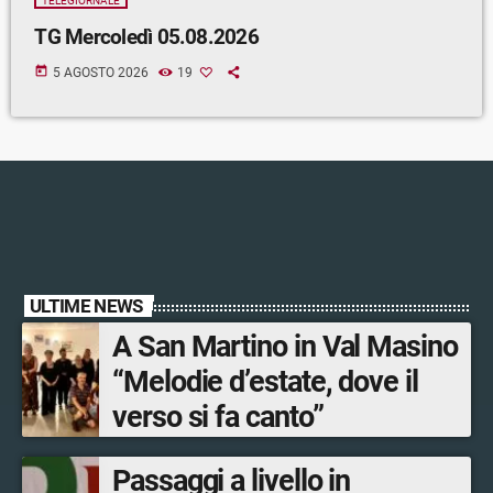
TELEGIORNALE
TG Mercoledì 05.08.2026
today
5 AGOSTO 2026
19
ULTIME NEWS
A San Martino in Val Masino
“Melodie d’estate, dove il
verso si fa canto”
Passaggi a livello in