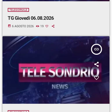
TELEGIORNALE
TG Giovedì 06.08.2026
today
6 AGOSTO 2026
19
insert_link