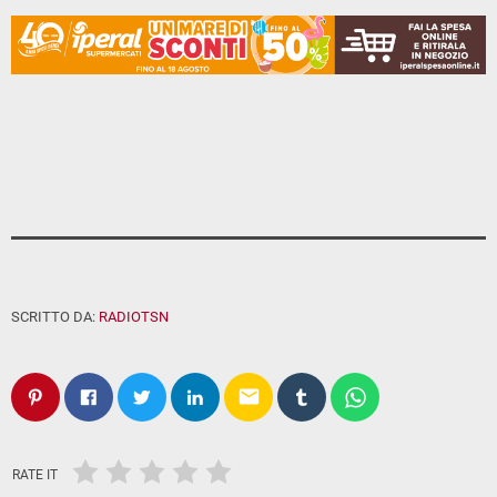
SCRITTO DA:
RADIOTSN
email
RATE IT