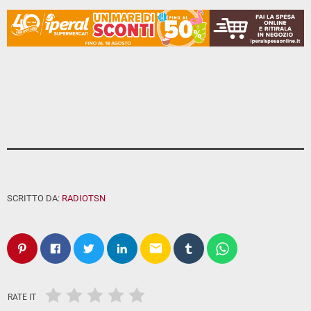
SCRITTO DA:
RADIOTSN
email
RATE IT