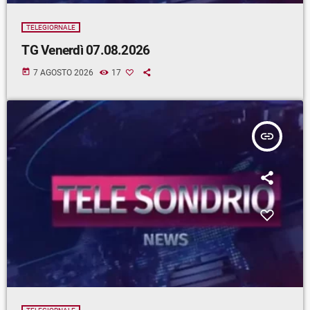
TELEGIORNALE
TG Venerdì 07.08.2026
today
7 AGOSTO 2026
17
insert_link