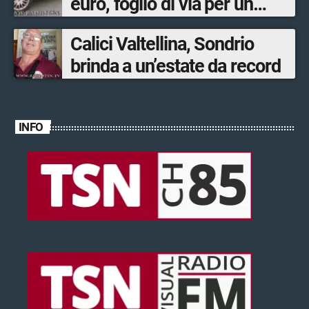
euro, foglio di via per un
ventinovenne
Calici Valtellina, Sondrio
brinda a un’estate da record
INFO