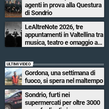
agenti in prova alla Questura
di Sondrio
LeAltreNote 2026, tre
appuntamenti in Valtellina tra
musica, teatro e omaggio a
San Francesco
ULTIMI VIDEO
Gordona, una settimana di
fuoco, si spera nel maltempo
Sondrio, furti nei
supermercati per oltre 3000