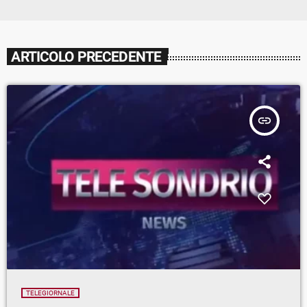
ARTICOLO PRECEDENTE
insert_link
TELEGIORNALE