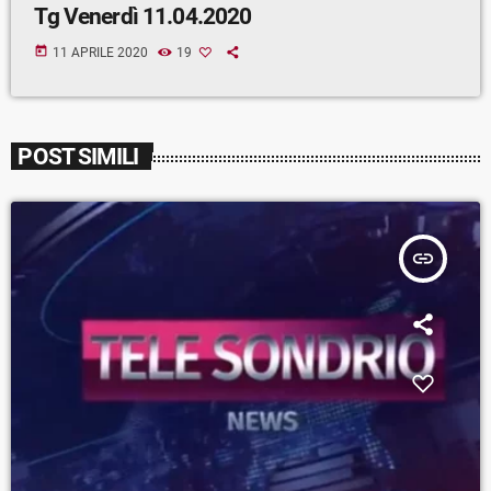
Tg Venerdì 11.04.2020
today
11 APRILE 2020
19
POST SIMILI
insert_link