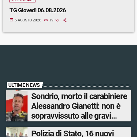
TELEGIORNALE
TG Giovedì 06.08.2026
today
6 AGOSTO 2026
19
ULTIME NEWS
Sondrio, morto il carabiniere
Alessandro Gianetti: non è
sopravvissuto alle gravi
ustioni
Polizia di Stato, 16 nuovi