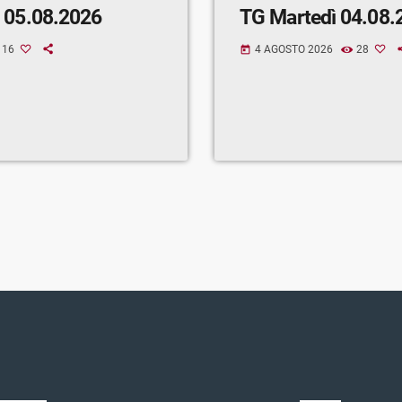
 05.08.2026
TG Martedì 04.08.
16
4 AGOSTO 2026
28
today