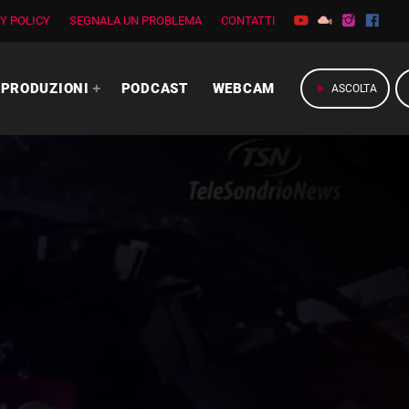
Y POLICY
SEGNALA UN PROBLEMA
CONTATTI
PRODUZIONI
PODCAST
WEBCAM
play_arrow
ASCOLTA