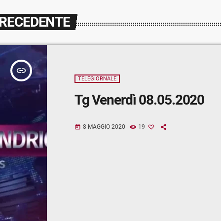
PRECEDENTE
insert_link
TELEGIORNALE
Tg Venerdì 08.05.2020
8 MAGGIO 2020
19
today