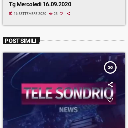
Tg Mercoledì 16.09.2020
today
16 SETTEMBRE 2020
23
POST SIMILI
insert_link