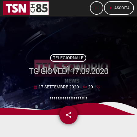
menu
play_arrow
ASCOLTA
TELEGIORNALE
TG GIOVEDÌ 17.09.2020
17 SETTEMBRE 2020
20
today
share
email