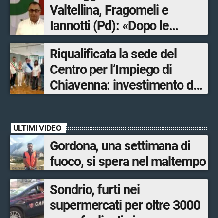
Valtellina, Fragomeli e
Iannotti (Pd): «Dopo le
Olimpiadi solo un terzo delle
Riqualificata la sede del
opere sostitutive sarà
Centro per l’Impiego di
ultimato entro il 2026»
Chiavenna: investimento da
quasi 250mila euro
ULTIMI VIDEO
Gordona, una settimana di
fuoco, si spera nel maltempo
Sondrio, furti nei
supermercati per oltre 3000