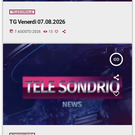
TELEGIORNALE
TG Venerdì 07.08.2026
today
7 AGOSTO 2026
15
insert_link