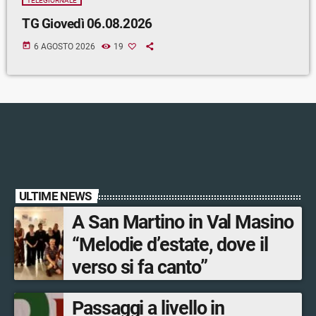
TELEGIORNALE
TG Giovedì 06.08.2026
today
6 AGOSTO 2026
19
ULTIME NEWS
A San Martino in Val Masino
“Melodie d’estate, dove il
verso si fa canto”
Passaggi a livello in