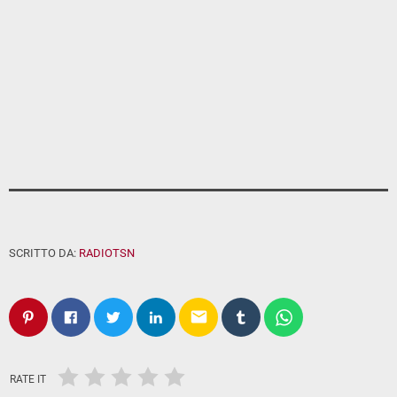
SCRITTO DA:
RADIOTSN
email
RATE IT