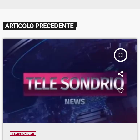
ARTICOLO PRECEDENTE
insert_link
TELEGIORNALE