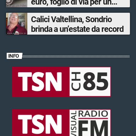
euro, foglio di via per un
ventinovenne
Calici Valtellina, Sondrio
brinda a un’estate da record
INFO