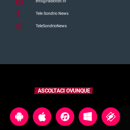
info@radiotsn.tv
Tele Sondrio News
TeleSondrioNews
ASCOLTACI OVUNQUE