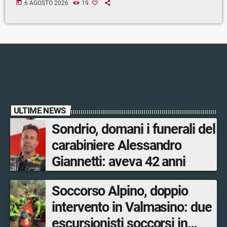
today
6 AGOSTO 2026
19
ULTIME NEWS
Sondrio, domani i funerali del
carabiniere Alessandro
Giannetti: aveva 42 anni
Soccorso Alpino, doppio
intervento in Valmasino: due
escursionisti soccorsi in