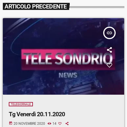
ARTICOLO PRECEDENTE
insert_link
TELEGIORNALE
Tg Venerdì 20.11.2020
today
20 NOVEMBRE 2020
14