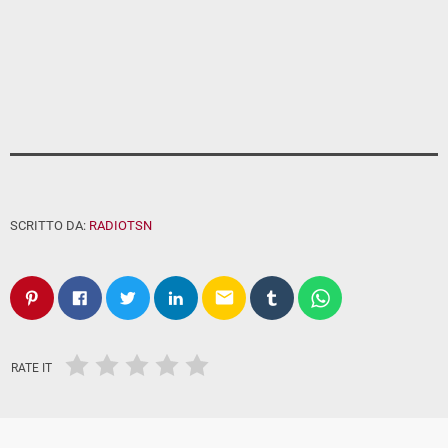
SCRITTO DA:
RADIOTSN
email
RATE IT