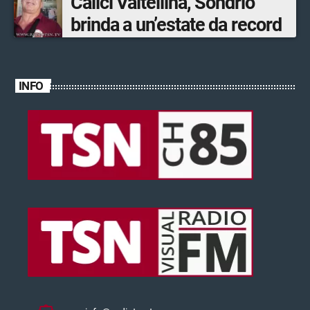
Calici Valtellina, Sondrio
brinda a un’estate da record
INFO