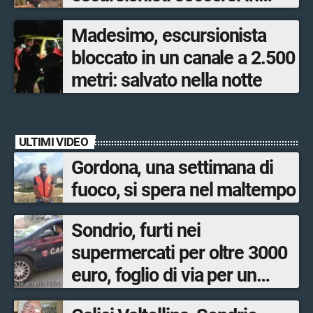
poche ore
Madesimo, escursionista
bloccato in un canale a 2.500
metri: salvato nella notte
ULTIMI VIDEO
Gordona, una settimana di
fuoco, si spera nel maltempo
Sondrio, furti nei
supermercati per oltre 3000
euro, foglio di via per un
ventinovenne