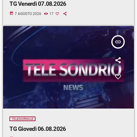
TG Venerdì 07.08.2026
today
7 AGOSTO 2026
17
insert_link
TELEGIORNALE
TG Giovedì 06.08.2026