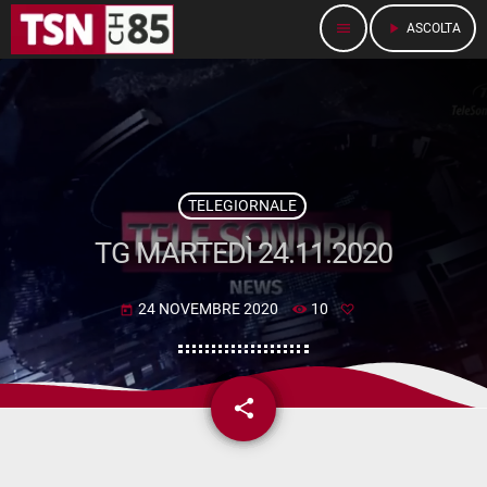
menu
play_arrow
ASCOLTA
TELEGIORNALE
TG MARTEDÌ 24.11.2020
24 NOVEMBRE 2020
10
today
share
email