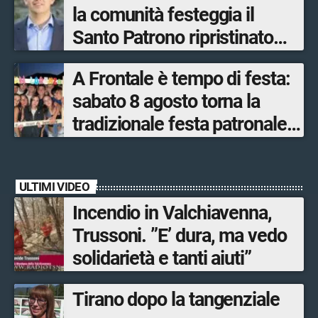
la comunità festeggia il
Santo Patrono ripristinato
dopo quattro secoli
A Frontale è tempo di festa:
sabato 8 agosto torna la
tradizionale festa patronale
di San Lorenzo tra sapori
tipici, torneo di pallavolo e
ULTIMI VIDEO
musica dal vivo
Incendio in Valchiavenna,
Trussoni. ”E’ dura, ma vedo
solidarietà e tanti aiuti”
Tirano dopo la tangenziale