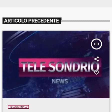
ARTICOLO PRECEDENTE
insert_link
TELEGIORNALE