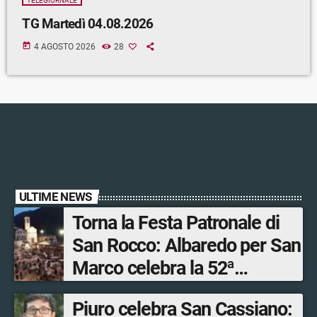
TELEGIORNALE
TG Martedì 04.08.2026
today
4 AGOSTO 2026
28
ULTIME NEWS
Torna la Festa Patronale di
San Rocco: Albaredo per San
Marco celebra la 52ª
edizione della sua
Piuro celebra San Cassiano:
manifestazione più sentita