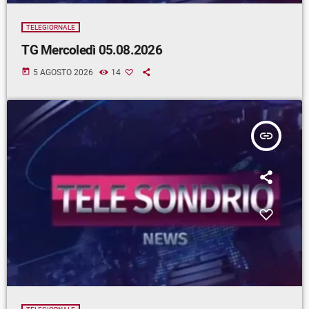
TELEGIORNALE
TG Mercoledì 05.08.2026
today
5 AGOSTO 2026
14
insert_link