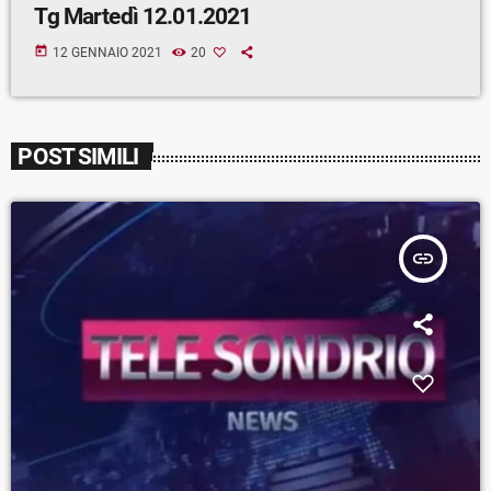
Tg Martedì 12.01.2021
today
12 GENNAIO 2021
20
POST SIMILI
insert_link