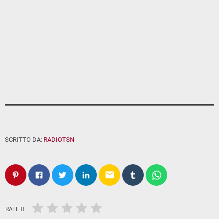
SCRITTO DA:
RADIOTSN
email
RATE IT