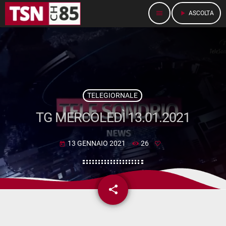
menu
play_arrow
ASCOLTA
TELEGIORNALE
TG MERCOLEDÌ 13.01.2021
13 GENNAIO 2021
26
today
share
email