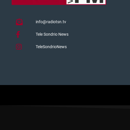
info@radiotsn.tv
Tele Sondrio News
TeleSondrioNews