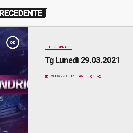
PRECEDENTE
insert_link
TELEGIORNALE
Tg Lunedì 29.03.2021
29 MARZO 2021
11
today