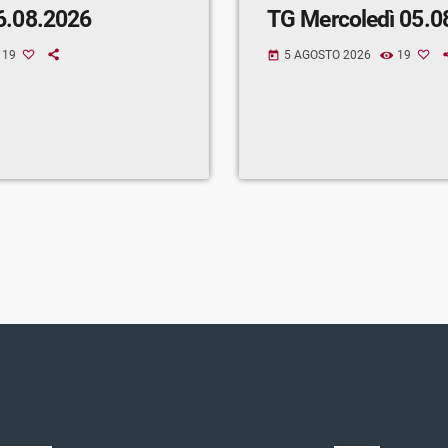
6.08.2026
TG Mercoledì 05.0
19
5 AGOSTO 2026
19
today