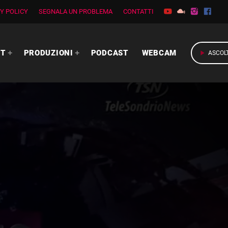
Y POLICY
SEGNALA UN PROBLEMA
CONTATTI
RT
PRODUZIONI
PODCAST
WEBCAM
play_arrow
ASCOL