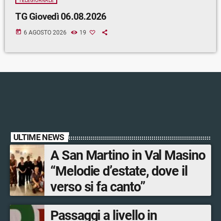
TELEGIORNALE
TG Giovedì 06.08.2026
today
6 AGOSTO 2026
19
ULTIME NEWS
A San Martino in Val Masino
“Melodie d’estate, dove il
verso si fa canto”
Passaggi a livello in