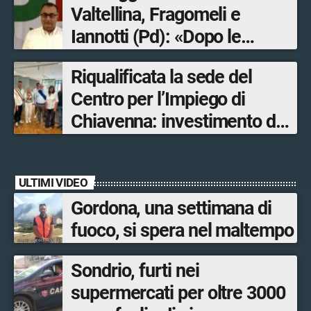
Valtellina, Fragomeli e
Iannotti (Pd): «Dopo le
Olimpiadi solo un terzo delle
Riqualificata la sede del
opere sostitutive sarà
Centro per l’Impiego di
ultimato entro il 2026»
Chiavenna: investimento da
quasi 250mila euro
ULTIMI VIDEO
Gordona, una settimana di
fuoco, si spera nel maltempo
Sondrio, furti nei
supermercati per oltre 3000