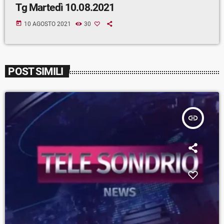
Tg Martedì 10.08.2021
today
10 AGOSTO 2021
30
POST SIMILI
insert_link