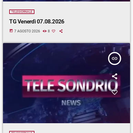
TELEGIORNALE
TG Venerdì 07.08.2026
today
7 AGOSTO 2026
8
insert_link