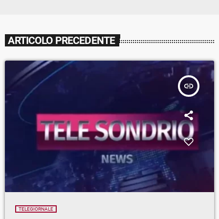
ARTICOLO PRECEDENTE
insert_link
TELEGIORNALE