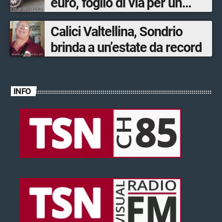
euro, foglio di via per un
ventinovenne
Calici Valtellina, Sondrio
brinda a un’estate da record
INFO