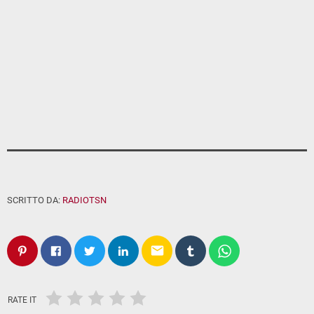
SCRITTO DA:
RADIOTSN
email
RATE IT