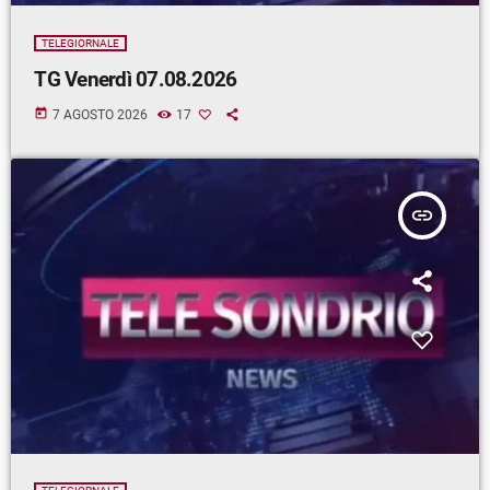
TELEGIORNALE
TG Venerdì 07.08.2026
today
7 AGOSTO 2026
17
insert_link