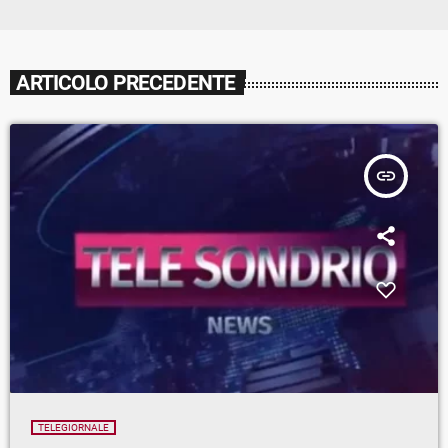
ARTICOLO PRECEDENTE
insert_link
TELEGIORNALE