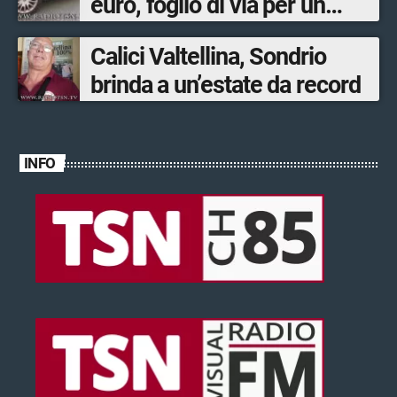
euro, foglio di via per un
ventinovenne
Calici Valtellina, Sondrio
brinda a un’estate da record
INFO