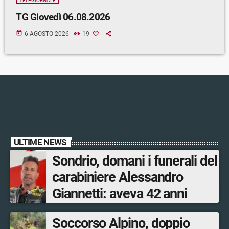
TELEGIORNALE
TG Giovedì 06.08.2026
today
6 AGOSTO 2026
19
ULTIME NEWS
Sondrio, domani i funerali del
carabiniere Alessandro
Giannetti: aveva 42 anni
Soccorso Alpino, doppio