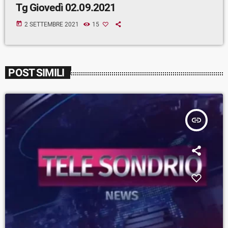
Tg Giovedì 02.09.2021
today
2 SETTEMBRE 2021
15
POST SIMILI
insert_link