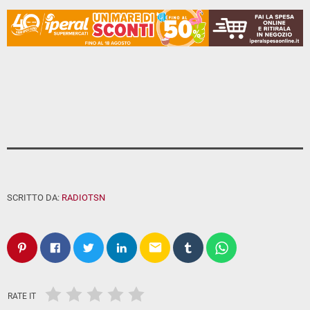
SCRITTO DA:
RADIOTSN
email
RATE IT