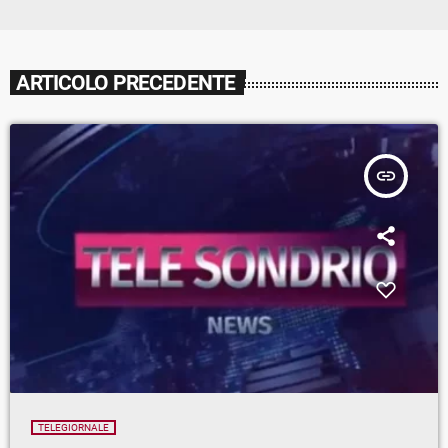
ARTICOLO PRECEDENTE
insert_link
TELEGIORNALE