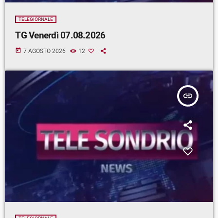
TELEGIORNALE
TG Venerdì 07.08.2026
today
7 AGOSTO 2026
12
insert_link