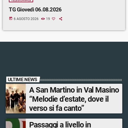
TELEGIORNALE
TG Giovedì 06.08.2026
today
6 AGOSTO 2026
19
ULTIME NEWS
A San Martino in Val Masino
“Melodie d’estate, dove il
verso si fa canto”
Passaggi a livello in