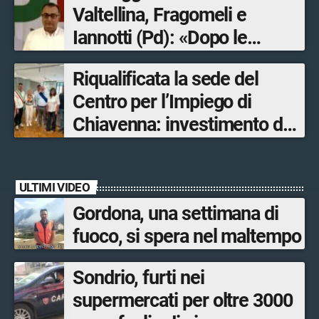
Valtellina, Fragomeli e
Iannotti (Pd): «Dopo le
Olimpiadi solo un terzo delle
Riqualificata la sede del
opere sostitutive sarà
Centro per l’Impiego di
ultimato entro il 2026»
Chiavenna: investimento da
quasi 250mila euro
ULTIMI VIDEO
Gordona, una settimana di
fuoco, si spera nel maltempo
Sondrio, furti nei
supermercati per oltre 3000