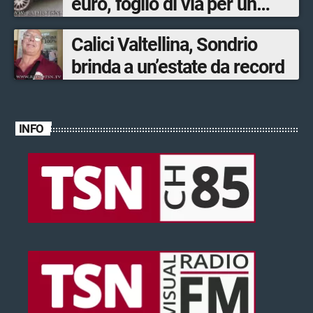
euro, foglio di via per un
ventinovenne
Calici Valtellina, Sondrio
brinda a un’estate da record
INFO