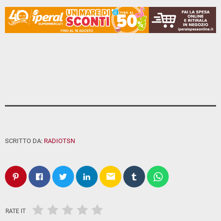
SCRITTO DA:
RADIOTSN
email
RATE IT