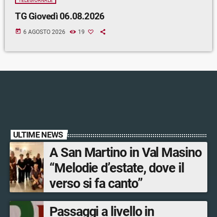
TELEGIORNALE
TG Giovedì 06.08.2026
today
6 AGOSTO 2026
19
ULTIME NEWS
A San Martino in Val Masino
“Melodie d’estate, dove il
verso si fa canto”
Passaggi a livello in