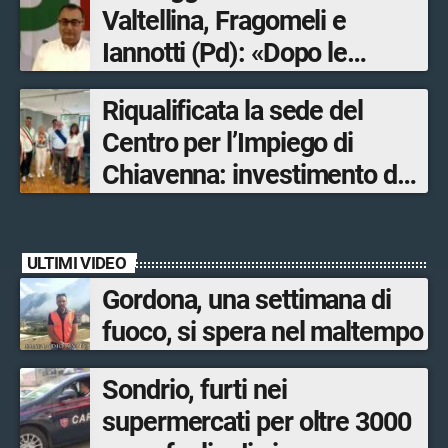
Valtellina, Fragomeli e
Iannotti (Pd): «Dopo le
Olimpiadi solo un terzo delle
Riqualificata la sede del
opere sostitutive sarà
Centro per l’Impiego di
ultimato entro il 2026»
Chiavenna: investimento da
quasi 250mila euro
ULTIMI VIDEO
Gordona, una settimana di
fuoco, si spera nel maltempo
Sondrio, furti nei
supermercati per oltre 3000