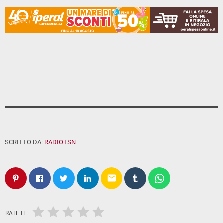
SCRITTO DA:
RADIOTSN
email
RATE IT