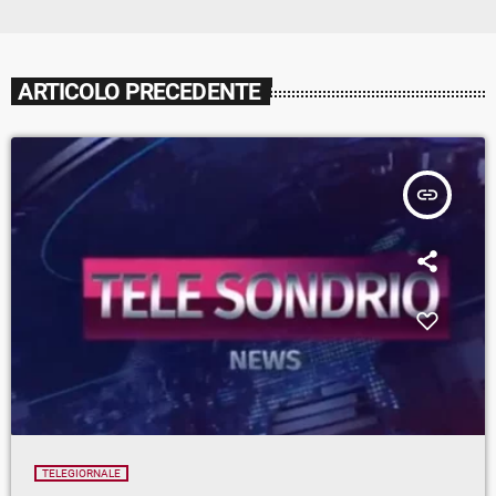
ARTICOLO PRECEDENTE
insert_link
TELEGIORNALE