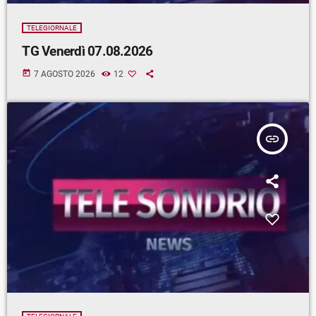
TELEGIORNALE
TG Venerdì 07.08.2026
today
7 AGOSTO 2026
12
insert_link