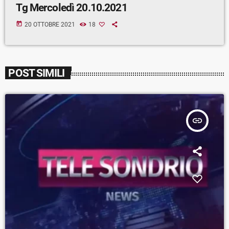
Tg Mercoledì 20.10.2021
today
20 OTTOBRE 2021
18
POST SIMILI
insert_link