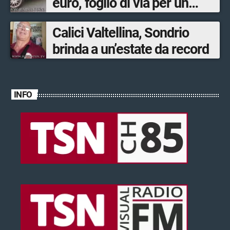
euro, foglio di via per un
ventinovenne
Calici Valtellina, Sondrio
brinda a un’estate da record
INFO